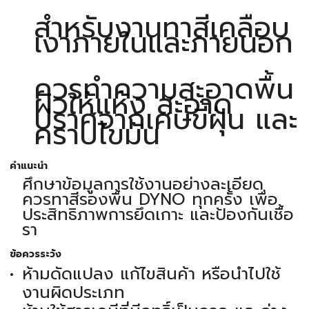
สำหรับงานทาสีเคลือบ
เงาภายในและภายนอก
ควรทำความสะอาดพื้น
ผิวให้แห้ง สะอาด
ปราศจากเศษขี้ฝุ่น และ
คราบไขมัน
คำแนะนำ
ศึกษาข้อมูลการใช้งานอย่างละเอียด
ควรทาสีรองพื้น DYNO ทุกครั้ง เพื่อ
ประสิทธิภาพการยึดเกาะ และป้องกันเชื้อ
รา
ข้อควรระวัง
ห้ามดัดแปลง แก้ไขสินค้า หรือนำไปใช้
งานผิดประเภท