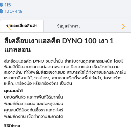
฿ 115
฿ 120
-4%
รายละเอียดสินค้า
ข้อมูลจำเพาะ
สีเคลือบเงาแอลคีต DYNO 100 เงา 1
แกลลอน
สีเคลือบแอลคีต DYNO ชนิดน้ำมัน สำหรับงานอุตสาหกรรมหนัก โดยมี
ฟิล์มสีที่มีความทนทานต่อสภาพอากาศ ยึดเกาะแน่น เช็ดล้างทำความ
สะอาดง่าย ทำให้ฟิล์มสีสวยเงาเสมอ สามารถใช้ได้ทั้งภายนอกและภายใน
เหมาะทาสีงานไม้, งานโลหะ, งานคอนกรีตที่รองพื้นไว้แล้ว, โครงสร้าง
เหล็ก, เครื่องมือ หรือเครื่องจักร เป็นต้น
คุณสมบัติ
ปกปิดพื้นผิว และทาพื้นที่ได้มากขึ้น
ฟิล์มสียึดเกาะแน่น และไม่หลุดล่อน
คุณสมบัติป้องกันเชื้อรา และตะไคร่
ฟิล์มสีคงทน เช็ดทำความสะอาดได้
วิธีใช้งาน