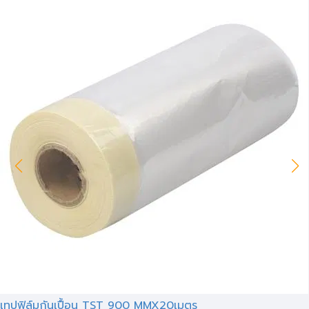
เทปฟิล์มกันเปื้อน TST 900 MMX20เมตร