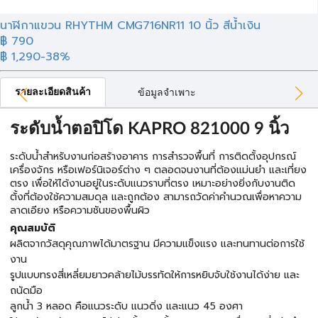
นาฬิกาแขวน RHYTHM CMG716NR11 10 นิ้ว สีน้ำเงิน
฿ 790
฿ 1,290
-38%
รายละเอียดสินค้า
ข้อมูลจำเพาะ
ระดับน้ำตอปิโด KAPRO 821000 9 นิ้ว
ระดับน้ำสำหรับงานก่อสร้างอาคาร การสำรวจพื้นที่ การติดตั้งอุปกรณ์
เครื่องจักร หรือเฟอร์นิเจอร์ต่าง ๆ ตลอดจนงานที่ต้องแม่นยำ และเที่ยง
ตรง เพื่อให้ได้งานอยู่ในระดับแนวราบที่ตรง เหมาะอย่างยิ่งกับงานติด
ตั้งที่ต้องใช้ความสมดุล และถูกต้อง สามารถวัดค่าคำนวณเพื่อหาความ
ลาดเอียง หรือความชันของพื้นผิว
คุณสมบัติ
ผลิตจากวัสดุคุณภาพได้มาตรฐาน มีความแข็งแรง และทนทานต่อการใช้
งาน
รูปแบบทรงสี่เหลี่ยมยาวคล้ายไม้บรรทัดให้การหยิบจับใช้งานได้ง่าย และ
ถนัดมือ
ลูกน้ำ 3 หลอด คือแนวระดับ แนวดิ่ง และแนว 45 องศา