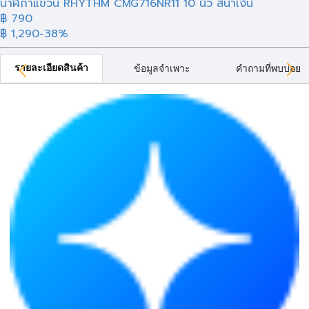
นาฬิกาแขวน RHYTHM CMG716NR11 10 นิ้ว สีน้ำเงิน
฿ 790
฿ 1,290
-38%
รายละเอียดสินค้า
ข้อมูลจำเพาะ
คำถามที่พบบ่อย