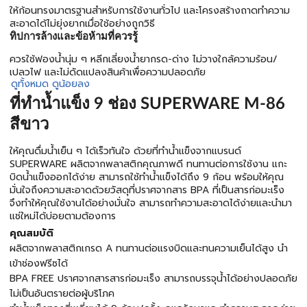
ให้ก้อนทรงมาตรฐานสำหรับการใช้งานทั่วไป และโครงสร้างถาดทำความ
สะอาดได้ไม่ยุ่งยากเมื่อใช้อย่างถูกวิธี
ทิปการล้างและข้อห้ามที่ควรรู้
ควรใช้ฟองน้ำนุ่ม ๆ หลีกเลี่ยงน้ำยากรด-ด่าง ไม่วางใกล้ความร้อน/
เปลวไฟ และไม่ดัดแปลงสินค้าเพื่อความปลอดภัย
ดูทั้งหมด
ดูน้อยลง
ที่ทำน้ำแข็ง 9 ช่อง SUPERWARE M-86
สีขาว
ให้คุณดื่มน้ำเย็น ๆ ได้เร็วทันใจ ด้วยที่ทำน้ำแข็งจากแบรนด์
SUPERWARE ผลิตจากพลาสติกคุณภาพดี ทนทานต่อการใช้งาน แกะ
บิดน้ำแข็งออกได้ง่าย สามารถใช้ทำน้ำแข็งได้ถึง 9 ก้อน พร้อมให้คุณ
มั่นใจถึงความสะอาดด้วยวัสดุที่ปราศจากสาร BPA ที่เป็นสารก่อมะเร็ง
จึงทำให้คุณใช้งานได้อย่างมั่นใจ สามารถทำความสะอาดได้ง่ายและนำมา
แช่ใหม่ได้บ่อยตามต้องการ
คุณสมบัติ
ผลิตจากพลาสติกเกรด A ทนทานต่อแรงบิดและทนความเย็นได้สูง นำ
เข้าช่องฟรีซได้
BPA FREE ปราศจากสารสารก่อมะเร็ง สามารถบรรจุน้ำได้อย่างปลอดภัย
ไม่เป็นอันตรายต่อผู้บริโภค