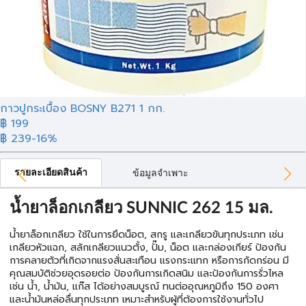
กาวปูกระเบื้อง BOSNY B271 1 กก.
฿ 199
฿ 239
-16%
รายละเอียดสินค้า
ข้อมูลจำเพาะ
น้ำยาล็อกเกลียว SUNNIC 262 15 มล.
น้ำยาล็อกเกลียว ใช้ในการยึดน็อต, สกรู และเกลียวขันทุกประเภท เช่น
เกลียวหัวแฉก, สลักเกลียวแนวตั้ง, ปั๊ม, น็อต และกล่องเกียร์ ป้องกัน
การคลายตัวที่เกิดจากแรงสั่นสะเทือน แรงกระแทก หรือการกัดกร่อน มี
คุณสมบัติช่วยอุดรอยต่อ ป้องกันการเกิดสนิม และป้องกันการรั่วไหล
เช่น น้ำ, น้ำมัน, แก๊ส ได้อย่างสมบูรณ์ ทนต่ออุณหภูมิถึง 150 องศา
และน้ำมันหล่อลื่นทุกประเภท เหมาะสำหรับผู้ที่ต้องการใช้งานทั่วไป