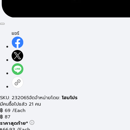
แชร์
SKU: 232065
จัดจำหน่ายโดย:
โฮมโปร
มีคนซื้อไปแล้ว 21 คน
฿
69
/Each
฿
87
ราคาสุดท้าย*
66.93
/Each
฿