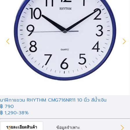
นาฬิกาแขวน RHYTHM CMG716NR11 10 นิ้ว สีน้ำเงิน
฿ 790
฿ 1,290
-38%
รายละเอียดสินค้า
ข้อมูลจำเพาะ