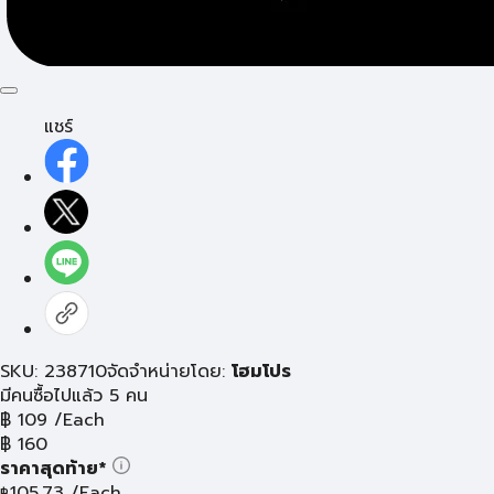
แชร์
SKU: 238710
จัดจำหน่ายโดย:
โฮมโปร
มีคนซื้อไปแล้ว 5 คน
฿
109
/Each
฿
160
ราคาสุดท้าย*
105.73
/Each
฿