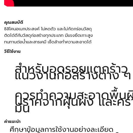
คุณสมบัติ
ซิลิโคนอเนกประสงค์ ไม่หดตัว และไม่กัดกร่อนวัสดุ
ติดได้ดีกับวัสดุก่อสร้างทุกประเภท มีแรงยึดเกาะสูง
ทนทานต่อน้ำและสารเคมี เช็ดล้างทำความสะอาดได้
วิธีใช้งาน
สำหรับอุดรอยแตกร้าว 
แนวงานก่อสร้างต่าง ๆ
ควรทำความสะอาดพื้นผิ
ปราศจากฝุ่นผง และคร
มัน
คำแนะนำ
ศึกษาข้อมูลการใช้งานอย่างละเอียด