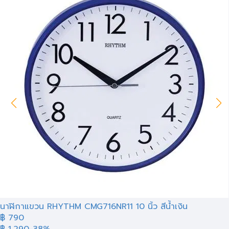
นาฬิกาแขวน RHYTHM CMG716NR11 10 นิ้ว สีน้ำเงิน
฿ 790
฿ 1,290
-38%