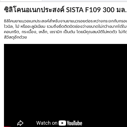
ซิลิโคนอเนกประสงค์ SISTA F109 300 มล.
ซิลิโคนยาแนวอเนกประสงค์สำหรับงานยาแนวรอยต่อระหว่างกระจกกับกรอบ
ไวนิล, ไม้ หรืออะลูมิเนียม รวมถึงยึดติดปิดช่องว่างขนาดไม่กว้างมากได้ใ
คอนกรีต, กระเบื้อง, เหล็ก, เซรามิก เป็นต้น โดยมีคุณสมบัติไม่หดตัว ไม่กั
สีวัสดุอีกด้วย