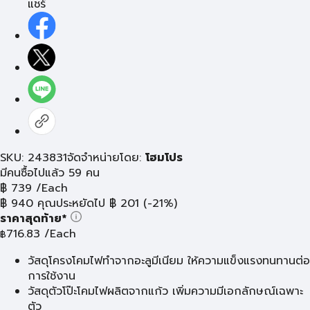
แชร์
SKU: 243831
จัดจำหน่ายโดย:
โฮมโปร
มีคนซื้อไปแล้ว 59 คน
฿
739
/Each
฿
940
คุณประหยัดไป
฿
201
(-21%)
ราคาสุดท้าย*
716.83
/Each
฿
วัสดุโครงโคมไฟทำจากอะลูมีเนียม ให้ความแข็งแรงทนทานต่อ
การใช้งาน
วัสดุตัวโป๊ะโคมไฟผลิตจากแก้ว เพิ่มความมีเอกลักษณ์เฉพาะ
ตัว