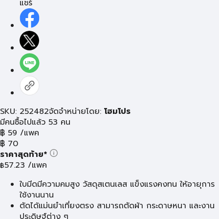
แชร์
SKU: 252482
จัดจำหน่ายโดย:
โฮมโปร
มีคนซื้อไปแล้ว 53 คน
฿
59
/แพค
฿
70
ราคาสุดท้าย*
57.23
/แพค
฿
ใบมีดมีความคมสูง วัสดุสเตนเลส แข็งแรงคงทน ให้อายุการ
ใช้งานนาน
ตัดได้แม่นยำเที่ยงตรง สามารถตัดผ้า กระดาษหนา และงาน
ประดิษฐ์ต่าง ๆ