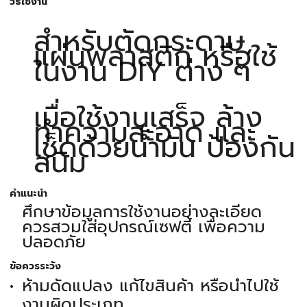
วิธีใช้งาน
สำหรับตัดกระดาษ,
แผ่นพลาสติก หรือใช้
ในงาน DIY ต่าง ๆ
เมื่อใช้งานเสร็จ ล้าง
ทำความสะอาด และ
เช็ดด้วยน้ำมัน ป้องกัน
สนิม
คำแนะนำ
ศึกษาข้อมูลการใช้งานอย่างละเอียด
ควรสวมใส่อุปกรณ์เซฟตี้ เพื่อความ
ปลอดภัย
ข้อควรระวัง
ห้ามดัดแปลง แก้ไขสินค้า หรือนำไปใช้
งานผิดประเภท