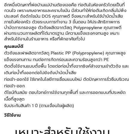
อีกหนึ่งปัญหาที่พ่อบ้านแม่บ้านต้องเจอคือ ท่อตันในห้องครัวโดยเป็นที่
กวนใจ เพราะเศษอาหารและคราบไขมัน มีส่วนทำให้ท่อตันเกิดกลิ่นไม่พึง
ประสงค์ ถังดักไขมัน DOS คุณภาพดี จึงเหมาะสำหรับใช้บำบัดน้ำเสีย
ภายในห้องครัว ด้วยระบบการทำงาน 3 ขั้นตอน ให้ประสิทธิภาพการ
บำบัดการกรองสูง ตัวถังผลิตจากวัสดุ Polypropylene คุณภาพดี
ผ่านกระบวนการผลิตที่ได้มาตรฐาน มีความแข็งแรงคงทนสูง เหมาะ
สำหรับใช้งานในร้านอาหาร หรือที่พักอาศัยทั่วไป
คุณสมบัติ
ตัวถังและฝาผลิตจากวัสดุ Plastic PP (Polypropylene) คุณภาพสูง
แข็งแรงทนทาน ทนต่อการกัดกร่อนและความร้อนสูงกว่า PE
ติดตั้งใช้งานแบบตั้งพื้น โดยต่อท่อน้ำทิ้งจากซิงค์ล้างจานเข้าตัวถัง และ
เดินท่อน้ำทิ้งออกต่อไปยังถังบำบัดน้ำเสีย
ท่อเข้า-ออกใช้ ใช้เทคโนโลยีการเชื่อมแบบใหม่ ตัดปัญหาการรั่วซึมบริเวณ
ท่อเข้า-ออก
ดีไซน์ทันสมัย ตอบโจทย์การใช้งานทุกพื้นที่ และการออกแบบที่ประหยัด
เนื้อที่สูงสุด
รับประกันสินค้า 1 ปี (ตามเงื่อนไขผู้ผลิต)
วิธีใช้งาน
เหมาะสำหรับใช้งาน