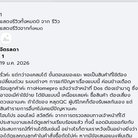
1
แสดงรีวิวทั้งหมด
0
จาก
รีวิว
แสดงรีวิวจาก
ทั้งหมด
จิตรลดา
1
19 ม.ค. 2026
รั่วค่ะ แต่กว่าจะเคลมได้ ขั้นตอนเยอะแยะ พอเป็นสินค้าที่ใช้ต้อง
เปลี่ยนด่วน ระบบต่างๆ การแก้ปัญหาเรื่องแบบนี้ ค่อนข้างเดือด
ร้อนลูกค้าค่ะ ทางHomepro แจ้งว่าเจ้าหน้าที่ Dos ต้องเข้ามาดู ซึ่ง
อาจจะมีค่าใช้จ่าย ได้ยินแบบนี้ เหนื่อยเลยค่ะ ซื้อสินค้า ต้องเสี่ยง
ดวงเอานะคะ ถ้าได้ของ หลุดQC ผู้บริโภคก็ต้องรับผลกันเอง แต่
สินค้ารายการอื่นๆไม่เคยมีปัญหานะคะ
โฮมโปร ออนไลน์ สวัสดีค่ะ จากการตรวจสอบทางเจ้าหน้าที่ได้
ประสานงานและได้ดูแลท่านเรียบร้อยแล้ว ทั้งนี้ แอดมินขออภัยกับ
ประสบการณ์ที่ท่านได้รับเช่นนี้ อย่างไรก็ตามเราหวังเป็นอย่างยิ่งว่า
จะได้ดูแลคุณลูกค้าในคำสั่งซื้อถัดไปค่ะ หากมีข้อเสนอแนะเพิ่มเติม