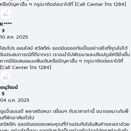
หรือปัญหาอื่น ๆ กรุณาติดต่อเราได้ที่ [Call Center โทร 1284]
K****
3
10 ส.ค. 2025
โฮมโปร ออนไลน์ สวัสดีค่ะ แอดมินขออภัยเป็นอย่างยิ่งที่คุณไม่ได้
รับประสบการณ์ที่ดีจากเรา เราจะนำไปพัฒนาและปรับปรุงให้ดียิ่งขึ้น
หากมีข้อเสนอแนะเพิ่มเติมหรือปัญหาอื่น ๆ กรุณาติดต่อเราได้ที่
[Call Center โทร 1284]
ดนุวัฒน์
5
04 ม.ค. 2025
ดูเเข็งเเรงดี พลาสติดหนา เยี่ยมๆ กับราคาเท่านี้ ขนาดเหมาะกับพิ้
นที่พักอาศัยทั่วไป
สวัสดีค่ะ แอดมินขอขอบพระคุณที่ท่านประทับใจในสินค้าของเราด้วย
นะคะ อย่างไรก็ตาม แอดมินหวังเป็นอย่างยิ่งว่าจะได้ดูแลท่านในคำ