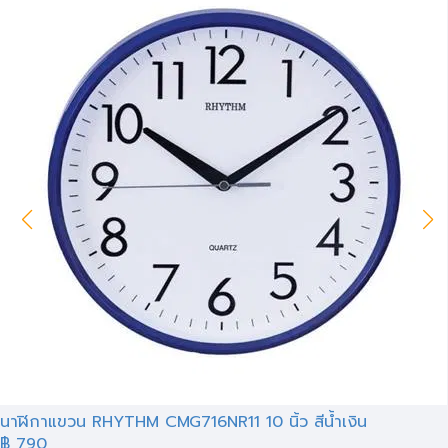
นาฬิกาแขวน RHYTHM CMG716NR11 10 นิ้ว สีน้ำเงิน
฿ 790