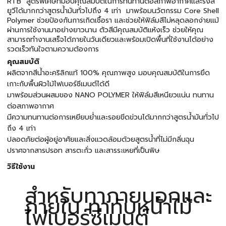
RTB สูตรพิเศษที่มอบคุณสมบัติในการทนทานต่อสภาพอากาศและรังสี
ยูวีได้มากกว่าสูตรน้ำมันทั่วไปถึง 4 เท่า มาพร้อมนวัตกรรม Core Shell
Polymer ช่วยป้องกันการเกิดเชื้อรา และช่วยให้ฟิล์มสีไม่หลุดลอกง่ายแม้
ผ่านการใช้งานมาอย่างยาวนาน ตัวสีมีคุณสมบัติแห้งเร็ว ช่วยให้คุณ
สามารถทำงานเสร็จได้ภายในวันเดียวและพร้อมเปิดพื้นที่ใช้งานได้อย่าง
รวดเร็วทันใจตามความต้องการ
คุณสมบัติ
ผลิตจากสีน้ำอะคริลิกแท้ 100% คุณภาพสูง มอบคุณสมบัติในการยึด
เกาะกับพื้นผิวไม้ไฟเบอร์ซีเมนต์ได้ดี
มาพร้อมส่วนผสมของ NANO POLYMER ให้ฟิล์มสีเหนียวแน่น ทนทาน
ต่อสภาพอากาศ
มีความทนทานต่อการเหยียบย่ำและรอยขีดข่วนได้มากกว่าสูตรน้ำมันทั่วไป
ถึง 4 เท่า
ปลอดภัยต่อผู้อยู่อาศัยและสิ่งแวดล้อมด้วยสูตรน้ำที่ไม่มีกลิ่นฉุน
ปราศจากสารปรอท สารตะกั่ว และสารระเหยที่เป็นพิษ
วิธีใช้งาน
สำหรับทาภายนอกและ
ภายใน ทาทับหน้าไม้
ไฟเบอร์ซีเมนต์