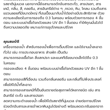
รสชาตินุ่มนวล นอกจากนี้ยังสามารถดักจับสารตะกั่ว, สารปรอท, สาร
เคมี, กลิ่น, สี, คลอรีน, สารอินทรีย์ต่าง ๆ ,กรวด, หิน, โคลน รวมถึงสาร
แขวนลอยที่มีขนาดใหญ่ ที่ปนเปื้อนมากับน้ำได้อย่างมีประสิทธิภาพ ด้วย
ความละเอียดในการกรองถึง 0.3 ไมครอน พร้อมด้วยการกรอง 4 ขั้น
ตอน และระบบฆ่าเชื้อโรคด้วยแสง UV อีก 1 ขั้นตอน ทำให้คุณมั่นใจได้
ถึงความปลอดภัย เหมาะแก่การอุปโภคและบริโภค
คุณสมบัติ
เครื่องกรองน้ำ สำหรับกรองน้ำเพื่อการดื่มบริโภค และใช้งานน้ำสะอาด
ทั่วไป เช่น การประกอบอาหาร ล้างผัก เป็นต้น
สามารถกรองเชื้อโรค สิ่งสกปรก และแบคทีเรียขนาดเล็กได้ถึง 0.3
ไมครอน
กรองละเอียด 4 ขั้นตอน พร้อมระบบฆ่าเชื้อโรคด้วยแสง UV อีก 1 ขั้น
ตอน
สามารถกรองสีที่เจือปน รวมถึงกลิ่นคลอรีน และกลิ่นที่ไม่พึงประสงค์
เพื่อให้ได้น้ำที่สะอาด
สามารถกรองสารเคมีที่เป็นอันตรายต่อสุขภาพได้หลากชนิด เช่น สาร
อินทรีย์ ตะกั่ว และสารปรอท
ลดความกระด้างของน้ำ เพื่อให้ได้รสชาติที่นุ่มนวล ง่ายต่อการบริโภค
ช่วยดักจับสารละลายจำพวกหินปูนได้อย่างดี พร้อมลดตะกรันออกจาก