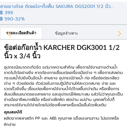
สายยางโรล ติดผนัง+ตั้งพื้น SAKURA DGS2001 1/2 นิ้ว...
฿ 399
฿ 590
-32%
รายละเอียดสินค้า
ข้อมูลจำเพาะ
ข้อต่อก๊อกน้ำ KARCHER DGK3001 1/2
นิ้ว x 3/4 นิ้ว
อุปกรณ์ขนาดกะทัดรัด แต่มากความสำคัญ เพื่อการใช้งานทางด้านน้ำ
ขาดไม่ได้อย่างยิ่ง หากต้องการเชื่อมต่อเครื่องมือต่าง ๆ เพื่อการส่งผ่าน
กระแสน้ำไปยังปืนฉีดน้ำ สายยาง อุปกรณ์จ่ายน้ำ ท่อ หรือข้อต่อเกลียว
ต่าง ๆ ด้วยข้อต่อ ตัวช่วยในการปฏิบัติงานให้สะดวกสบาย ง่าย และ
รวดเร็วยิ่งขึ้น เชื่อมต่อเพื่อการใช้งานน้ำได้ไกลขึ้นกว่าเดิม หรือเพื่อการ
สับเปลี่ยนขนาดของสายยาง และอุปกรณ์ให้เหมาะสม แล้วไม่ว่าคุณจะเป็น
ช่างมืออาชีพมากฝีมือ หรือช่างฝึกหัด พ่อบ้าน แม่บ้าน บุคคลทั่วไปก็
สามารถใช้งานได้ง่ายโดยไม่ต้องพึ่งพาเครื่องมืออื่นใดเพิ่มเติม
คุณสมบัติ
ผลิตจากพลาสติก PP และ ABS คุณภาพ แข็งแรงทนทาน ไม่แตกหรือ
หักง่าย