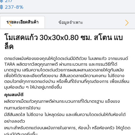
฿ 217
฿ 237
-8%
รายละเอียดสินค้า
ข้อมูลจำเพาะ
โมเสคแก้ว 30x30x0.80 ซม. สโตน แบ
ล็ค
ตกแต่งผนังห้องของคุณให้ดูโดดเด่นมีมิติด้วย โมเสคแก้ว จากแบรนด์
TARA ผลิตจากวัสดุคุณภาพดี ผ่านกระบวนการ และกรรมวิธีที่ได้
มาตรฐาน เสริมความโดดเด่นด้วยการผสมผสานลวดลายให้ดูทันสมัย
เพื่อให้ได้รายละเอียดที่สวยงาม สีสันลวดลายมีความคงทน ไม่ซีดจาง
ตอบโจทย์ทุกการตกแต่งบ้าน หรือพื้นที่ใช้งานที่คุณต้องการ เพื่อเปลี่ยน
มุมห้องเดิม ๆ ให้น่าอยู่มากยิ่งขึ้น
คุณสมบัติ
ผลิตจากเม็ดแก้วคุณภาพดีผ่านกระบวนการที่ได้มาตรฐาน แข็งแรง
ทนทานต่อการใช้งาน
มีสีสันสดใส ไม่ซีดจาง ไม่หลุดร่อน และเพิ่มความโดดเด่นให้กับห้องได้
อย่างลงตัว
เหมาะสำหรับตกแต่งบนผนังภายในอาคาร, ห้องน้ำ หรือห้องครัว ให้ดูโดด
เด่นมีมิติมากยิ่งขึ้น