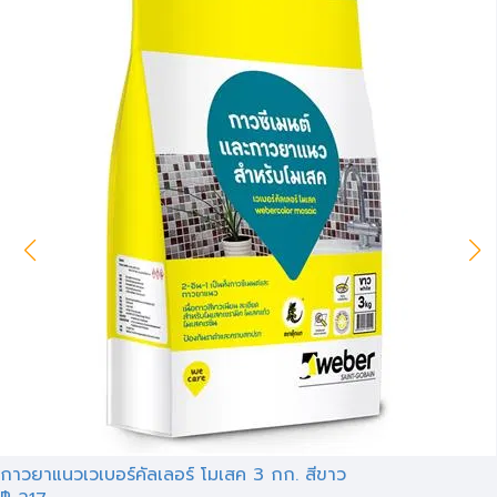
กาวยาแนวเวเบอร์คัลเลอร์ โมเสค 3 กก. สีขาว