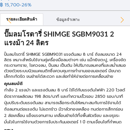
฿ 15,700
-26%
รายละเอียดสินค้า
ข้อมูลจำเพาะ
ปั๊มลมโรตารี่ SHIMGE SGBM9031 2
แรงม้า 24 ลิตร
ปั้มลมโรตารี่ SHIMGE SGBM9031 แรงดันลม 8 บาร์ ถังลมขนาด 24
ลิตร เหมาะสำหรับใช้งานคู่เครื่องมือลมต่างๆ เช่น แม็กยิงตะปู, เครื่องขัด
กระดาษทราย, ไขควงลม, ปืนลม เป็นต้น ให้ปริมาณลมคงที่และสม่ำเสมอ
ด้วยด้วยระบบนิวแมคเนติกซึ่งควบคุมการทำงานของมอเตอร์ มีขนาด
เล็กกะทัดรัด ขนย้ายได้สะดวก และล้อทำให้ง่ายต่อการเคลื่อนย้าย
คุณสมบัติ
กำลัง 2 แรงม้า และแรงดันลม 8 บาร์ ใช้ได้กับแรงดันไฟฟ้า 220 โวลต์
อัตราการผลิตลม 198 ลิตร/นาที และทำความเร็วรอบ 2850 รอบ/นาที
ปุ่มปรับระดับแรงดันลม สามารถเลือกระดับให้เหมาะสมกับการใช้งานได้
ถังลมทนต่อแรงดัน ไม่แตกร้าว มีวาล์วทองเหลือง ทนต่อการสึกกร่อน
2 ล้อเคลื่อน แข็งแรงทนทาน เคลื่อนย้ายได้ทั้งพื้นผิวเรียบ และขรุขระ
มั่นใจในการใช้งานด้วยการรับประกันมอเตอร์ 1 ปี ตามเงื่อนไขที่กำหนด