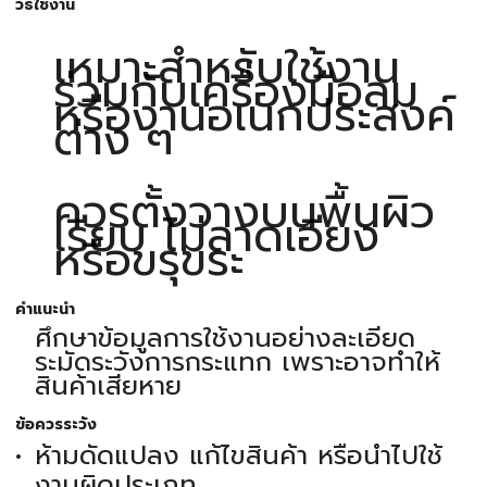
วิธีใช้งาน
เหมาะสำหรับใช้งาน
ร่วมกับเครื่องมือลม
หรืองานอเนกประสงค์
ต่าง ๆ
ควรตั้งวางบนพื้นผิว
เรียบ ไม่ลาดเอียง
หรือขรุขระ
คำแนะนำ
ศึกษาข้อมูลการใช้งานอย่างละเอียด
ระมัดระวังการกระแทก เพราะอาจทำให้
สินค้าเสียหาย
ข้อควรระวัง
ห้ามดัดแปลง แก้ไขสินค้า หรือนำไปใช้
งานผิดประเภท