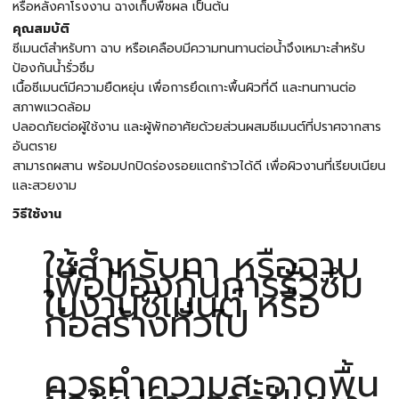
หรือหลังคาโรงงาน ฉางเก็บพืชผล เป็นต้น
คุณสมบัติ
ซีเมนต์สำหรับทา ฉาบ หรือเคลือบมีความทนทานต่อน้ำจึงเหมาะสำหรับ
ป้องกันน้ำรั่วซึม
เนื้อซีเมนต์มีความยืดหยุ่น เพื่อการยึดเกาะพื้นผิวที่ดี และทนทานต่อ
สภาพแวดล้อม
ปลอดภัยต่อผู้ใช้งาน และผู้พักอาศัยด้วยส่วนผสมซีเมนต์ที่ปราศจากสาร
อันตราย
สามารถผสาน พร้อมปกปิดร่องรอยแตกร้าวได้ดี เพื่อผิวงานที่เรียบเนียน
และสวยงาม
วิธีใช้งาน
ใช้สำหรับทา หรือฉาบ
เพื่อป้องกันการรั่วซึม
ในงานซีเมนต์ หรือ
ก่อสร้างทั่วไป
ควรทำความสะอาดพื้น