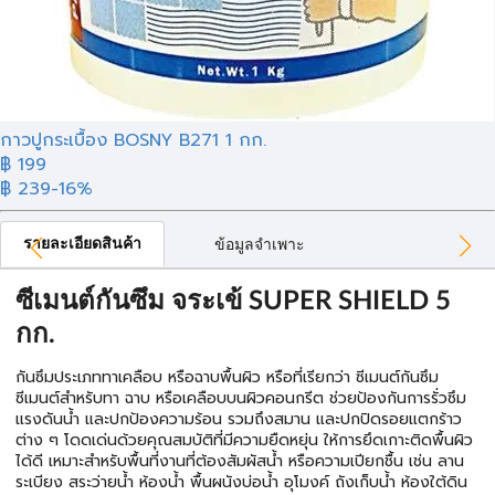
กาวปูกระเบื้อง BOSNY B271 1 กก.
฿ 199
฿ 239
-16%
รายละเอียดสินค้า
ข้อมูลจำเพาะ
ซีเมนต์กันซึม จระเข้ SUPER SHIELD 5
กก.
กันซึมประเภททาเคลือบ หรือฉาบพื้นผิว หรือที่เรียกว่า ซีเมนต์กันซึม
ซีเมนต์สำหรับทา ฉาบ หรือเคลือบบนผิวคอนกรีต ช่วยป้องกันการรั่วซึม
แรงดันน้ำ และปกป้องความร้อน รวมถึงสมาน และปกปิดรอยแตกร้าว
ต่าง ๆ โดดเด่นด้วยคุณสมบัติที่มีความยืดหยุ่น ให้การยึดเกาะติดพื้นผิว
ได้ดี เหมาะสำหรับพื้นที่งานที่ต้องสัมผัสน้ำ หรือความเปียกชื้น เช่น ลาน
ระเบียง สระว่ายน้ำ ห้องน้ำ พื้นผนังบ่อน้ำ อุโมงค์ ถังเก็บน้ำ ห้องใต้ดิน