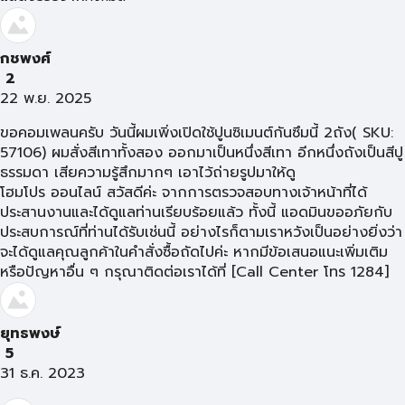
กชพงศ์
2
22 พ.ย. 2025
ขอคอมเพลนครับ วันนี้ผมเพิ่งเปิดใช้ปูนซิเมนต์กันซึมนี้ 2ถัง( SKU:
57106) ผมสั่งสีเทาทั้งสอง ออกมาเป็นหนึ่งสีเทา อีกหนึ่งถังเป็นสีปู
ธรรมดา เสียความรู้สึกมากๆ เอาไว้ถ่ายรูปมาให้ดู
โฮมโปร ออนไลน์ สวัสดีค่ะ จากการตรวจสอบทางเจ้าหน้าที่ได้
ประสานงานและได้ดูแลท่านเรียบร้อยแล้ว ทั้งนี้ แอดมินขออภัยกับ
ประสบการณ์ที่ท่านได้รับเช่นนี้ อย่างไรก็ตามเราหวังเป็นอย่างยิ่งว่า
จะได้ดูแลคุณลูกค้าในคำสั่งซื้อถัดไปค่ะ หากมีข้อเสนอแนะเพิ่มเติม
หรือปัญหาอื่น ๆ กรุณาติดต่อเราได้ที่ [Call Center โทร 1284]
ยุทธพงษ์
5
31 ธ.ค. 2023