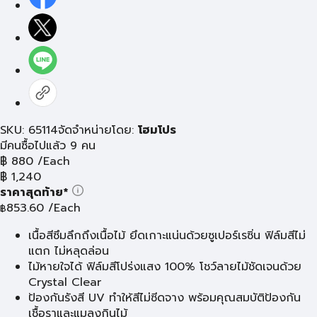
SKU: 65114
จัดจำหน่ายโดย:
โฮมโปร
มีคนซื้อไปแล้ว 9 คน
฿
880
/Each
฿
1,240
ราคาสุดท้าย*
853.60
/Each
฿
เนื้อสีซึมลึกถึงเนื้อไม้ ยึดเกาะแน่นด้วยซูเปอร์เรซิ่น ฟิล์มสีไม่
แตก ไม่หลุดล่อน
ไม้หายใจได้ ฟิล์มสีโปร่งแสง 100% โชว์ลายไม้ชัดเจนด้วย
Crystal Clear
ป้องกันรังสี UV ทำให้สีไม่ซีดจาง พร้อมคุณสมบัติป้องกัน
เชื้อราและแมลงกินไม้