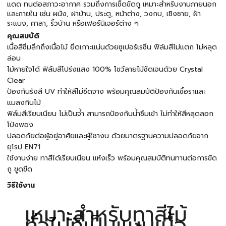
แดด ทนต่อสภาวะอากาศ รวมถึงการเช็ดขัดถู เหมาะสำหรับงานภายนอก
และภายใน เช่น ผนัง, ฝาบ้าน, ประตู, หน้าต่าง, วงกบ, เชิงชาย, ฝ้า
ระแนง, ศาลา, รั้วบ้าน หรือเฟอร์นิเจอร์ต่าง ๆ
คุณสมบัติ
เนื้อสีซึมลึกถึงเนื้อไม้ ยึดเกาะแน่นด้วยซูเปอร์เรซิ่น ฟิล์มสีไม่แตก ไม่หลุด
ล่อน
ไม้หายใจได้ ฟิล์มสีโปร่งแสง 100% โชว์ลายไม้ชัดเจนด้วย Crystal
Clear
ป้องกันรังสี UV ทำให้สีไม่ซีดจาง พร้อมคุณสมบัติป้องกันเชื้อราและ
แมลงกินไม้
ฟิล์มสีเรียบเนียน ไม่เป็นจ้ำ สามารถป้องกันน้ำซึมเข้า ไม่ทำให้สีหลุดลอก
โป่งพอง
ปลอดภัยต่อผู้อยู่อาศัยและผู้ใชางน ด้วยมาตรฐานความปลอดภัยจาก
ยุโรป EN71
ใช้งานง่าย ทาสีได้เรียบเนียน แห้งเร็ว พร้อมคุณสมบัติทนทานต่อการขัด
ถู ขูดขีด
วิธีใช้งาน
เหมาะสำหรับทาสีไม้
ทั่วไปที่เป็นแบบเนื้อ