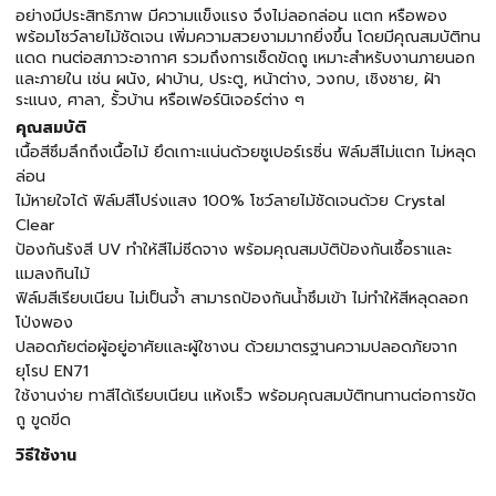
อย่างมีประสิทธิภาพ มีความแข็งแรง จึงไม่ลอกล่อน แตก หรือพอง
พร้อมโชว์ลายไม้ชัดเจน เพิ่มความสวยงามมากยิ่งขึ้น โดยมีคุณสมบัติทน
แดด ทนต่อสภาวะอากาศ รวมถึงการเช็ดขัดถู เหมาะสำหรับงานภายนอก
และภายใน เช่น ผนัง, ฝาบ้าน, ประตู, หน้าต่าง, วงกบ, เชิงชาย, ฝ้า
ระแนง, ศาลา, รั้วบ้าน หรือเฟอร์นิเจอร์ต่าง ๆ
คุณสมบัติ
เนื้อสีซึมลึกถึงเนื้อไม้ ยึดเกาะแน่นด้วยซูเปอร์เรซิ่น ฟิล์มสีไม่แตก ไม่หลุด
ล่อน
ไม้หายใจได้ ฟิล์มสีโปร่งแสง 100% โชว์ลายไม้ชัดเจนด้วย Crystal
Clear
ป้องกันรังสี UV ทำให้สีไม่ซีดจาง พร้อมคุณสมบัติป้องกันเชื้อราและ
แมลงกินไม้
ฟิล์มสีเรียบเนียน ไม่เป็นจ้ำ สามารถป้องกันน้ำซึมเข้า ไม่ทำให้สีหลุดลอก
โป่งพอง
ปลอดภัยต่อผู้อยู่อาศัยและผู้ใชางน ด้วยมาตรฐานความปลอดภัยจาก
ยุโรป EN71
ใช้งานง่าย ทาสีได้เรียบเนียน แห้งเร็ว พร้อมคุณสมบัติทนทานต่อการขัด
ถู ขูดขีด
วิธีใช้งาน