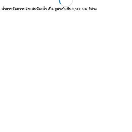
น้ำยาขจัดคราบฝังแน่นห้องน้ำ เป็ด สูตรเข้มข้น 3,500 มล. สีม่วง