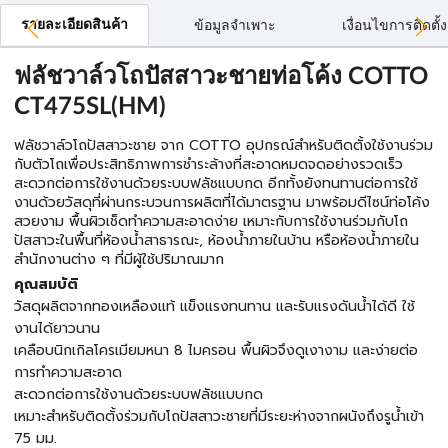
รายละเอียดสินค้า
ข้อมูลจำเพาะ
เงื่อนไขการติดตั้ง
ฟลัชวาล์วโถปัสสาวะชายท่อโค้ง COTTO
CT475SL(HM)
ฟลัชวาล์วโถปัสสาวะชาย จาก COTTO อุปกรณ์สำหรับติดตั้งใช้งานร่วม
กับตัวโถเพื่อประสิทธิภาพการชำระล้างที่สะอาดหมดจดอย่างรวดเร็ว
สะดวกต่อการใช้งานด้วยระบบฟลัชแบบกด อีกทั้งยังทนทานต่อการใช้
งานด้วยวัสดุที่ผ่านกระบวนการผลิตที่ได้มาตรฐาน มาพร้อมดีไซน์ท่อโค้ง
สวยงาม พื้นผิวเช็ดทำความสะอาดง่าย เหมาะกับการใช้งานร่วมกับโถ
ปัสสาวะในพื้นที่ห้องน้ำสาธารณะ, ห้องน้ำภายในบ้าน หรือห้องน้ำภายใน
สำนักงานต่าง ๆ ที่มีผู้ใช้ปริมาณมาก
คุณสมบัติ
วัสดุผลิตจากทองเหลืองแท้ แข็งแรงทนทาน และรับแรงดันน้ำได้ดี ใช้
งานได้ยาวนาน
เคลือบนิกเกิลโครเมียมหนา 8 ไมครอน พื้นผิวจึงดูเงางาม และง่ายต่อ
การทำความสะอาด
สะดวกต่อการใช้งานด้วยระบบฟลัชแบบกด
เหมาะสำหรับติดตั้งร่วมกับโถปัสสาวะชายที่มีระยะห่างจากผนังถึงรูน้ำเข้า
75 มม.