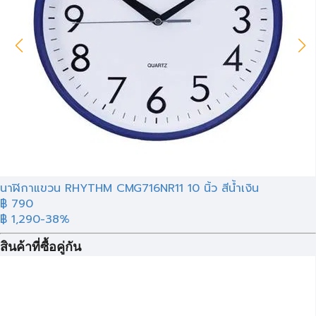
นาฬิกาแขวน RHYTHM CMG716NR11 10 นิ้ว สีน้ำเงิน
฿ 790
฿ 1,290
-38%
สินค้าที่ซื้อคู่กัน