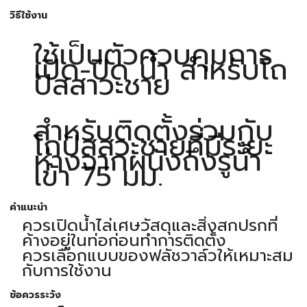
วิธีใช้งาน
ใช้เป็นตัวควบคุมการ
เปิด-ปิด น้ำ สำหรับโถ
ปัสสาวะชาย
สำหรับติดตั้งร่วมกับ
โถปัสสวะชายที่มีระยะ
ห่างจากผนังถึงรูน้ำ
เข้า 75 มม.
คำแนะนำ
ควรเปิดน้ำไล่เศษวัสดุและสิ่งสกปรกที่
ค้างอยู่ในท่อก่อนทำการติดตั้ง
ควรเลือกแบบของฟลัชวาล์วให้เหมาะสม
กับการใช้งาน
ข้อควรระวัง