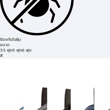
ป้องกันไรฝุ่น
ขนาด
3.5 ฟุต
5 ฟุต
6 ฟุต
สี