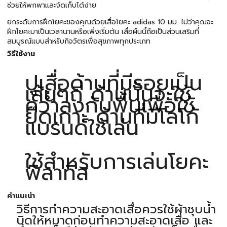
ช่วยให้พกพาและจัดเก็บได้ง่าย
ยกระดับการฝึกโยคะของคุณด้วยเสื่อโยคะ adidas 10 มม. ไม่ว่าคุณจะ
ฝึกโยคะมาเป็นเวลานานหรือเพิ่งเริ่มต้น เสื่อผืนนี้ถือเป็นส่วนเสริมที่
สมบูรณ์แบบสำหรับกิจวัตรเพื่อสุขภาพทุกประเภท
วิธีใช้งาน
ปูเสื่อด้านที่มีรอยเป็น
เส้นๆถี่ ด้านนั้นจะใช้
คว่ำลงกับพื้นเพื่อใช้
ยึดเกาะ ด้านที่มีโลโก้
แบรนด์ใช้เล่น
ใช้สำหรับการเล่นโยคะ
พิลาทิส
คำแนะนำ
วิธีการทำความสะอาดเสื่อควรใช้ผ้าชุบน้ำ
บิดให้หมาดก่อนทำความสะอาดเสื่อ และ