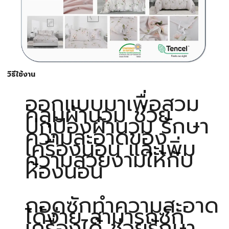
วิธีใช้งาน
ออกแบบมาเพื่อสวม
คลุมผ้านวม ช่วย
ปกป้องผ้านวม รักษา
ความสะอาดของ
เครื่องนอน และเพิ่ม
ความสวยงามให้กับ
ห้องนอน
ถอดซักทำความสะอาด
ได้ง่าย สามารถซัก
เครื่องได้ ช่วยรักษา