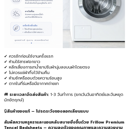
✔ ควรซักก่อนใช้งานครั้งแรก
✔ ห้ามใช้สารฟอกขาว
✔ หลีกเลี่ยงการเทน้ำยาปรับผ้านุ่มลงบนผ้าโดยตรง
✔ ไม่ควรแช่ผ้าทิ้งไว้ข้ามคืน
✔ ห้ามซักหรืออบด้วยความร้อนสูง
✔ ตากในที่ร่มหรือมีอากาศถ่ายเท
ระยะเวลาจัดส่งสินค้า:
1-3 วันทำการ (ยกเว้นวันอาทิตย์และวันหยุด
🚚
นักขัตฤกษ์)
สินค้าของแท้ – โปรดระวังของลอกเลียนแบบ
🔒
สัมผัสความหรูหราและนอนหลับสบายยิ่งขึ้นด้วย Frillow Premium
Tencel Bedsheets – ความลงตัวของคุณภาพและความสวยงาม