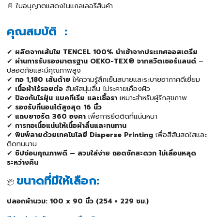
📄 ใบอนุญาตแสดงในแกลเลอรีสินค้า
คุณสมบัติ :
✔
ผลิตจากเส้นใย TENCEL 100% นำเข้าจากประเทศออสเตรีย
✔
ผ่านการรับรองมาตรฐาน OEKO-TEX® จากสวิตเซอร์แลนด์
–
ปลอดภัยและมีคุณภาพสูง
✔
ทอ 1,180 เส้นด้าย
ให้ความรู้สึกเย็นสบายและระบายอากาศดีเยี่ยม
✔
เนื้อผ้าไร้รอยต่อ
สัมผัสนุ่มลื่น ไม่ระคายเคืองผิว
✔
ป้องกันไรฝุ่น แบคทีเรีย และเชื้อรา
เหมาะสำหรับผู้รักสุขภาพ
✔
รองรับที่นอนได้สูงสุด 16 นิ้ว
✔
แถบยางรัด 360 องศา
เพื่อการยึดติดที่แน่นหนา
✔
การทอเนื้อแน่นให้เนื้อผ้าลื่นและทนทาน
✔
พิมพ์ลายด้วยเทคโนโลยี Disperse Printing
เพื่อสีสันสดใสและ
ติดทนนาน
✔
ซิปซ่อนคุณภาพดี – สวมใส่ง่าย ถอดซักสะดวก ไม่เลื่อนหลุด
ระหว่างคืน
ขนาดที่มีให้เลือก:
📦
ปลอกผ้านวม: 100 x 90 นิ้ว (254 × 229 ซม.)