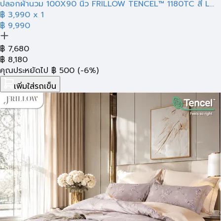
ปลอกผ้านวม 100X90 นิ้ว FRILLOW TENCEL™ 1180TC สี L...
฿
3,990
x 1
฿ 9,990
฿
7,680
฿
8,180
คุณประหยัดไป
฿
500
(-6%)
เพิ่มใส่รถเข็น