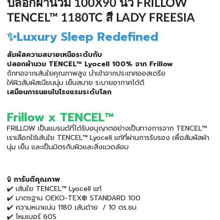
ปลอกผ้านวม 100X90 นิ้ว FRILLOW
TENCEL™ 1180TC สี LADY FREESIA
✨Luxury Sleep Redefined
สัมผัสความสบายเหนือระดับกับ
ปลอกผ้านวม TENCEL™ Lyocell 100% จาก Frillow
ถักทอจากเส้นใยคุณภาพสูง นำเข้าจากประเทศออสเตรีย
ให้ผิวสัมผัสเนียนนุ่ม เย็นสบาย ระบายอากาศได้ดี
เสมือนการนอนในโรงแรมระดับโลก
Frillow x TENCEL™
FRILLOW เป็นแบรนด์ที่ได้รับอนุญาตอย่างเป็นทางการจาก TENCEL™
เราเลือกใช้เส้นใย TENCEL™ Lyocell แท้ที่ผ่านการรับรอง เพื่อสัมผัสผ้า
นุ่ม เย็น และเป็นมิตรกับผิวและสิ่งแวดล้อม
🔒
การันตีคุณภาพ
✔️ เส้นใย TENCEL™ Lyocell แท้
✔️ มาตรฐาน OEKO-TEX® STANDARD 100
✔️ ความหนาแน่น 1180 เส้นด้าย / 10 ตร.ซม.
✔️ ไหมเบอร์ 60S