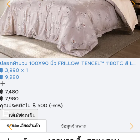
ปลอกผ้านวม 100X90 นิ้ว FRILLOW TENCEL™ 1180TC สี L...
฿
3,990
x 1
฿ 9,990
฿
7,480
฿
7,980
คุณประหยัดไป
฿
500
(-6%)
เพิ่มใส่รถเข็น
รายละเอียดสินค้า
ข้อมูลจำเพาะ