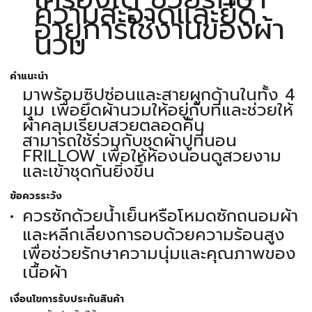
ความสะอาดและยืด
อายุการใช้งานของผ้า
นวม
คำแนะนำ
มาพร้อมซิปซ่อนและสายผูกด้านในทั้ง 4
มุม เพื่อยึดผ้านวมให้อยู่กับที่และช่วยให้
ผ้าคลุมเรียบสวยตลอดคืน
สามารถใช้ร่วมกับชุดผ้าปูที่นอน
FRILLOW เพื่อให้ห้องนอนดูสวยงาม
และเข้าชุดกันยิ่งขึ้น
ข้อควรระวัง
ควรซักด้วยน้ำเย็นหรือโหมดซักถนอมผ้า
และหลีกเลี่ยงการอบด้วยความร้อนสูง
เพื่อช่วยรักษาความนุ่มและคุณภาพของ
เนื้อผ้า
เงื่อนไขการรับประกันสินค้า