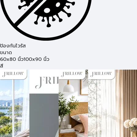
ป้องกันไวรัส
ขนาด
60x80 นิ้ว
100x90 นิ้ว
สี