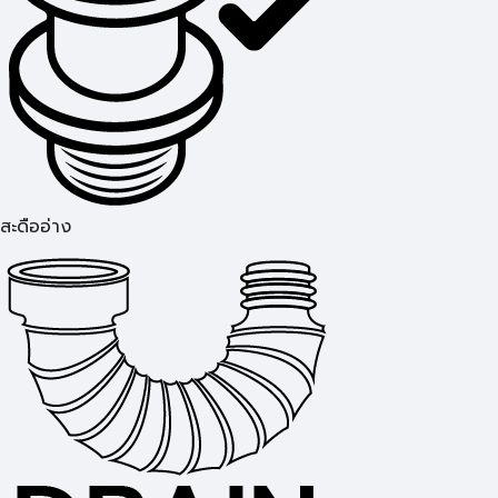
สะดืออ่าง