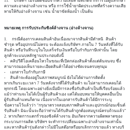
11. บริษัทฯ ไม่รับผิดชอบจากความเสียหายที่เกิดจากการไม่ดูแลรักษา
ความสะอาดอ่างล้างจาน หรือ การใช้น้ำยาผิดประเภทที่สร้างความเสีย
หายให้กับอ่างล้างจาน เช่น น้ำยาขัดห้องน้ำ เป็นต้น
หมายเหตุ การรับประกันซิงค์ล้างจาน (อ่างล้างจาน)
1. กรณีต้องการเคลมสินค้าอันเนื่องมาจากสินค้ามีตำหนิ สินค้า
ชำรุด หรืออุปกรณ์ไม่ครบ จะต้องแจ้งบริษัทฯ ภายใน 7 วันหลังที่ได้รับ
สินค้า หรือวันที่ระบุในใบเสร็จรับเงินหรือใบกำกับภาษีเท่านั้น โดย
ลูกค้าจะแนบหลักฐานประกอบดังนี้
- คลิปวีดีโอเคลื่อนไหวในขณะที่เปิดกล่องสินค้าตั้งแต่ต้นจนจบ ซึ่ง
สามารถมองเห็นรายละเอียดสินค้าได้อย่างชัดเจนครบทุกมุม
- เอกสารใบกำกับภาษี
- สินค้าจะต้องอยู่ในสภาพสมบูรณ์ ยังไม่ได้ผ่านการติดตั้ง
หากเกินระยะเวลา 7 วันหลังจากที่ได้รับสินค้า จะไม่สามารถเคลมได้
ทุกกรณี โดยเฉพาะอย่างยิ่งเมื่อมีการลงชื่อรับสินค้าเป็นที่เรียบร้อยแล้ว
แม้ว่าท่านจะไม่ได้เป็นผู้รับสินค้าเอง แต่ได้มอบหมายให้บุคคลอื่นเป็น
ผู้รับสินค้าแทนก็ตาม เนื่องจากในเอกสารรับสินค้าได้มีการระบุ
ข้อความไว้แล้วว่า “กรุณาตรวจสอบสภาพสินค้าและอุปกรณ์ก่อนเซ็นต์
รับสินค้า มิฉะนั้นจะถือว่าท่านได้รับสินค้าถูกต้องสมบูรณ์ครบถ้วนแล้ว”
2. หากเกิดการแตกรั่วของซิงค์ล้างจาน อันเกิดจากความผิดพลาดของ
กระบวนการผลิต บริษัทฯ จะทำการเปลี่ยนเฉพาะอ่างล้างจานเท่านั้น
และหากสินค้ารุ่นดังกล่าวไม่มีในสต๊อกหรือยกเลิกการขายแล้ว ทางบริ