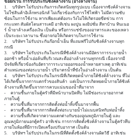
ข้อยกเว้น การรับประกันซิงค์ล้างจาน (อ่างล้างจาน)
1. บริษัทฯ ไม่รับประกันการเกิดสนิมทุกรูปแบบ เนื่องจากซิงค์ล้างจาน
ไม่ใช่สินค้าอิเล็กทรอนิกส์ ไม่เกี่ยวข้องกับการใช้ไฟฟ้า ไม่มีความซับ
ซ้อนในการใช้งาน หากเพียงแต่ต้องระวังไม่ให้เกิดรอยขีดข่วน การ
กระแทก สัมผัสโดนสารเคมี อาทิเช่น ผงปูน ผงยิปซั่ม สีทาบ้าน ทินเนอ
ร์ น้ำยาล้างเครื่องเงิน เป็นต้น หรือการแช่ขังของอาหารและของเหลว
เป็นระยะเวลานาน ซึ่งอาจก่อให้เกิดคราบในการใช้งาน
2. บริษัทฯ ไม่รับประกันก๊อกน้ำเย็น ที่แถมฟรีไปกับซิงค์ล้างจานทุก
กรณี
3. บริษัทฯ ไม่รับประกันในกรณีที่ซิงค์ล้างจานมีอัตราการระบายน้ำ
ออกช้า หรือน้ำเอ่อล้นที่บริเวณสะดืออ่างล้างจานทุกกรณี เนื่องจากมี
ปัจจัยที่เกี่ยวข้องกับอัตราการระบายออกของน้ำหลายสาเหตุ อาทิเช่น
ตำแหน่งของท่อระบายน้ำ ปริมาตรน้ำที่ขังในอ่างล้างจาน เป็นต้น
4. บริษัทฯ ไม่รับประกันในกรณีที่เกิดหยดน้ำภายใต้ซิงค์ล้างจาน ที่ไม่
ได้เกิดขึ้นจากการแตกรั่วของสินค้า แต่เป็นการเกิดหยดน้ำภายใต้ซิงค์
ล้างจานที่เกิดขึ้นจากการควบแน่นของน้ำที่มาจาก
- ความชื้นภายในตู้ครัวที่มีหน้าบานปิดทึบ ไม่มีช่องระบายอากาศ
ภายในตู้
- ความชื้นที่มาจากการติดตั้งท่อน้ำทิ้งขึ้นมาจากพื้น
- ความชื้นที่มาจากการติดตั้งท่อระบายน้ำไม่แนบสนิทกับท่อน้ำทิ้ง
- ความชื้นที่เกิดจากความแตกต่างกันของอุณหภูมิภายในตู้ และ
อุณหภูมิภายนอกตู้ครัว อาทิเช่น การการติดตั้งซิงค์ล้างจานในตู้ครัวทึบ
ภายในห้องที่มีการเปิดเครื่องปรับอากาศ เป็นต้น
5. บริษัทฯ ไม่รับประกันในกรณีที่ติดตั้งซิงค์ล้างจานผิดวิธี อาทิเช่น