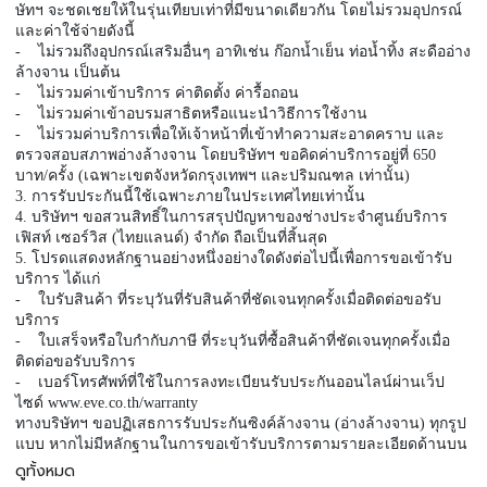
ษัทฯ จะชดเชยให้ในรุ่นเทียบเท่าที่มีขนาดเดียวกัน โดยไม่รวมอุปกรณ์
และค่าใช้จ่ายดังนี้
- ไม่รวมถึงอุปกรณ์เสริมอื่นๆ อาทิเช่น ก๊อกน้ำเย็น ท่อน้ำทิ้ง สะดืออ่าง
ล้างจาน เป็นต้น
- ไม่รวมค่าเข้าบริการ ค่าติดตั้ง ค่ารื้อถอน
- ไม่รวมค่าเข้าอบรมสาธิตหรือแนะนำวิธีการใช้งาน
- ไม่รวมค่าบริการเพื่อให้เจ้าหน้าที่เข้าทำความสะอาดคราบ และ
ตรวจสอบสภาพอ่างล้างจาน โดยบริษัทฯ ขอคิดค่าบริการอยู่ที่ 650
บาท/ครั้ง (เฉพาะเขตจังหวัดกรุงเทพฯ และปริมณฑล เท่านั้น)
3. การรับประกันนี้ใช้เฉพาะภายในประเทศไทยเท่านั้น
4. บริษัทฯ ขอสวนสิทธิ์ในการสรุปปัญหาของช่างประจำศูนย์บริการ
เฟิสท์ เซอร์วิส (ไทยแลนด์) จำกัด ถือเป็นที่สิ้นสุด
5. โปรดแสดงหลักฐานอย่างหนึ่งอย่างใดดังต่อไปนี้เพื่อการขอเข้ารับ
บริการ ได้แก่
- ใบรับสินค้า ที่ระบุวันที่รับสินค้าที่ชัดเจนทุกครั้งเมื่อติดต่อขอรับ
บริการ
- ใบเสร็จหรือใบกำกับภาษี ที่ระบุวันที่ซื้อสินค้าที่ชัดเจนทุกครั้งเมื่อ
ติดต่อขอรับบริการ
- เบอร์โทรศัพท์ที่ใช้ในการลงทะเบียนรับประกันออนไลน์ผ่านเว็ป
ไซด์ www.eve.co.th/warranty
ทางบริษัทฯ ขอปฏิเสธการรับประกันซิงค์ล้างจาน (อ่างล้างจาน) ทุกรูป
แบบ หากไม่มีหลักฐานในการขอเข้ารับบริการตามรายละเอียดด้านบน
ดูทั้งหมด