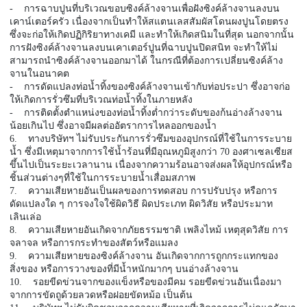
- การฉาบปูนที่บริเวณขอบซิงค์ล้างจานเพื่อฝังซิงค์ล้างจานลงบน
เคาน์เตอร์ครัว เนื่องจากเป็นทำให้สแตนเลสสัมผัสโดนผงปูนโดยตรง
ซึ่งจะก่อให้เกิดปฏิกิริยาทางเคมี และทำให้เกิดสนิมในที่สุด นอกจากนั้น
การฝังซิงค์ล้างจานลงบนเคาเตอร์ปูนที่ฉาบปูนปิดสนิท จะทำให้ไม่
สามารถนำซิงค์ล้างจานออกมาได้ ในกรณีที่ต้องการเปลี่ยนซิงค์ล้าง
จานในอนาคต
- การดัดแปลงท่อน้ำทิ้งของซิงค์ล้างจานเข้ากับท่อประปา ซึ่งอาจก่อ
ให้เกิดการรั่วซึมที่บริเวณท่อน้ำทิ้งในภายหลัง
- การติดตั้งตำแหน่งของท่อน้ำทิ้งต่ำกว่าระดับของก้นอ่างล้างจาน
น้อยเกินไป ซึ่งอาจมีผลต่ออัตราการไหลออกของน้ำ
6. ทางบริษัทฯ ไม่รับประกันการรั่วซึมของอุปกรณ์ที่ใช้ในการระบาย
น้ำ ซึ่งมีเหตุมาจากการใช้น้ำร้อนที่มีอุณหภูมิสูงกว่า 70 องศาเซลเซียส
ขึ้นไปเป็นระยะเวลานาน เนื่องจากความร้อนอาจส่งผลให้อุปกรณ์หรือ
ชิ้นส่วนต่างๆที่ใช้ในการระบายน้ำเสื่อมสภาพ
7. ความเสียหายอันเป็นผลของการทดสอบ การปรับปรุง หรือการ
ดัดแปลงใด ๆ การจงใจใช้ผิดวิธี ผิดประเภท ผิดวิสัย หรือประมาท
เลินเล่อ
8. ความเสียหายอันเกิดจากภัยธรรมชาติ เพลิงไหม้ เหตุสุดวิสัย การ
จลาจล หรือการกระทำของสัตว์หรือแมลง
9. ความเสียหายของซิงค์ล้างจาน อันเกิดจากการถูกกระแทกของ
สิ่งของ หรือการวางของที่มีน้ำหนักมากๆ บนอ่างล้างจาน
10. รอยขีดข่วนจากของแข็งหรือของมีคม รอยขีดข่วนอันเนื่องมา
จากการขัดถูด้วยลวดหรือฝอยขัดหม้อ เป็นต้น