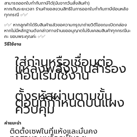
สามารถออกใบกำกับภาษีได้(นับจากวันสั่งสินค้า)
หากเกินระยะเวลา ร้านค้าขอสงวนสิทธิในการออกใบกำกับภาษีย้อนหลัง
ทุกกรณี ✅✅
✅✅ หากลูกค้าได้รับสินค้าแล้วขอความกรุณาถ่ายวิดีโอขณะเปิดกล่อง
หากไม่มีหลักฐานดังกล่าวทางร้านขออนุญาตไม่รับเคลมสินค้าทุกกรณีนะ
คะ ขอบพระคุณค่ะ ✅✅
วิธีใช้งาน
ใส่ถ่านหรือเชื่อมต่อ
แหล่งพลังงานสำรอง
ก่อนเริ่มใช้งาน
ตั้งรหัสผ่านตามขั้น
ตอนที่กำหนดบนแผง
ควบคุม
คำแนะนำ
ติดตั้งเซฟในที่แห้งและมั่นคง