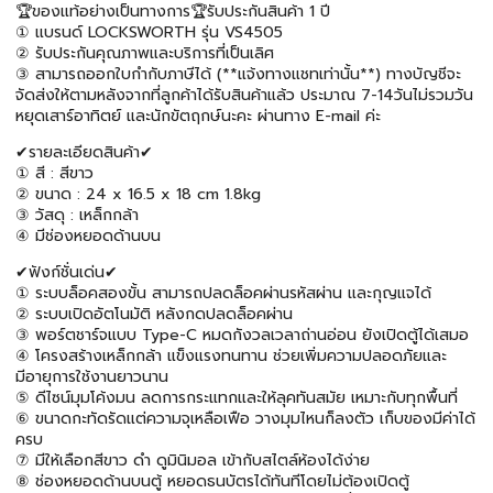
🏆ของแท้อย่างเป็นทางการ🏆รับประกันสินค้า 1 ปี
① แบรนด์ LOCKSWORTH รุ่น VS4505
② รับประกันคุณภาพและบริการที่เป็นเลิศ
③ สามารถออกใบกำกับภาษีได้ (**แจ้งทางแชทเท่านั้น**) ทางบัญชีจะ
จัดส่งให้ตามหลังจากที่ลูกค้าได้รับสินค้าแล้ว ประมาณ 7-14วันไม่รวมวัน
หยุดเสาร์อาทิตย์ และนักขัตฤกษ์นะคะ ผ่านทาง E-mail ค่ะ
✔รายละเอียดสินค้า✔
① สี : สีขาว
② ขนาด : 24 x 16.5 x 18 cm 1.8kg
③ วัสดุ : เหล็กกล้า
④ มีช่องหยอดด้านบน
✔ฟังก์ชั่นเด่น✔
① ระบบล็อคสองขั้น สามารถปลดล็อคผ่านรหัสผ่าน และกุญแจได้
② ระบบเปิดอัตโนมัติ หลังกดปลดล็อคผ่าน
③ พอร์ตชาร์จแบบ Type-C หมดกังวลเวลาถ่านอ่อน ยังเปิดตู้ได้เสมอ
④ โครงสร้างเหล็กกล้า แข็งแรงทนทาน ช่วยเพิ่มความปลอดภัยและ
มีอายุการใช้งานยาวนาน
⑤ ดีไซน์มุมโค้งมน ลดการกระแทกและให้ลุคทันสมัย เหมาะกับทุกพื้นที่
⑥ ขนาดกะทัดรัดแต่ความจุเหลือเฟือ วางมุมไหนก็ลงตัว เก็บของมีค่าได้
ครบ
⑦ มีให้เลือกสีขาว ดำ ดูมินิมอล เข้ากับสไตล์ห้องได้ง่าย
⑧ ช่องหยอดด้านบนตู้ หยอดธนบัตรได้ทันทีโดยไม่ต้องเปิดตู้