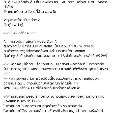
⑨ ตู้เซฟนิรภัยสำหรับเก็บของมีค่า เช่น เงิน ทอง เครื่องประดับ เอกสาร
สำคัญ
⑩ เหมาะกับการใช้งานที่บ้าน ออฟฟิศ
✔อุปกรณ์ภายในกล่อง✔
① ตู้เซฟ 1 ตู้
✅✅ Deli office ✅✅
🏅 การรับประกันสินค้า แบรน Deli 🏅
สินค้าทุกชิ้น มีการรับประกันสูงและเป็นของแท้ 100 % 💯💯💯
สินค้าทั้งหมดถูกส่งจากคลังสินค้าในประเทศไทย 🚛🚛🚛
สินค้าทุกชิ้นรับประกันว่าจะส่งออกภาย 48 ชั่วโมงหลังการสั่งซื้อ🧭🧭🧭
✅✅ หากคุณมีคำถามหรือข้อเสนอแนะเกี่ยวกับผลิตภัณฑ์ โปรดติดต่อ
ฝ่ายบริการลูกค้าของเรา เราจะพยายามอย่างเต็มที่เพื่อช่วยคุณแก้ปัญหา
✅✅
⭐⭐หากคุณพอใจกับการช็อปปิ้งนี้โปรดแจ้งให้เราทราบและเขียนบท
วิจารณ์ระดับ 5 ดาวเกี่ยวกับผลิตภัณฑ์ที่คุณซื้อ ⭐⭐
💖💖 Deli office ยินดีให้คุณกลับมาซื้ออีกครั้ง💖💖
✅✅ กรณีลูกค้าขอใบกำกับภาษี รบกวนแจ้งรายละเอียดกับร้านค้าทาง
ช่องแชทร้านค้าเท่านั้น ✅✅
ใบกำกับภาษีจะออกตามวันที่ลูกค้าสั่งซื้อ รวมค่าจัดส่ง
ใบกำกับภาษีจัดส่งตามหลังทางE-mailหลังจากลูกค้ากดยอมรับสินค้า