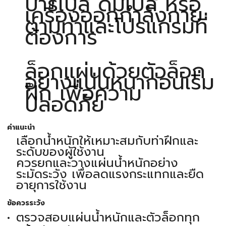
บาร์เบล ดัมเบล หรือ
เครื่องออกกำลังกาย
ตามท่าและโปรแกรมที่
ต้องการ
ล็อกแผ่นด้วยตัวล็อก
อย่างแน่นหนาก่อนเริ่ม
ฝึก เพื่อความ
ปลอดภัย
คำแนะนำ
เลือกน้ำหนักให้เหมาะสมกับท่าฝึกและ
ระดับของผู้ใช้งาน
ควรยกและวางแผ่นน้ำหนักอย่าง
ระมัดระวัง เพื่อลดแรงกระแทกและยืด
อายุการใช้งาน
ข้อควรระวัง
ตรวจสอบแผ่นน้ำหนักและตัวล็อกทุก