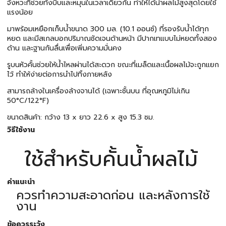
จังหวะที่ช่วยทั้งบีบและหมุนในเวลาเดียวกัน ทำให้ได้น้ำผลไม้สูงสุดโดยใช้
แรงน้อย
มาพร้อมเหยือกเก็บน้ำขนาด 300 มล. (10.1 ออนซ์) ที่รองรับน้ำได้ทุก
หยด และมีสเกลบอกปริมาณชัดเจนด้านหน้า มีปากเทแบบไม่หยดทั้งสอง
ด้าน และฐานกันลื่นเพื่อเพิ่มความมั่นคง
รูบนหัวคั้นช่วยให้น้ำไหลผ่านได้สะดวก ขณะที่เมล็ดและเนื้อผลไม้จะถูกแยก
ไว้ ทำให้ง่ายต่อการนำไปทิ้งภายหลัง
สามารถล้างในเครื่องล้างจานได้ (เฉพาะชั้นบน ที่อุณหภูมิไม่เกิน
50°C/122°F)
ขนาดสินค้า: กว้าง 13 x ยาว 22.6 x สูง 15.3 ซม.
วิธีใช้งาน
ใช้สำหรับคั้นน้ำผลไม้
คำแนะนำ
ควรทำความสะอาดก่อน และหลังการใช้
งาน
ข้อควรระวัง