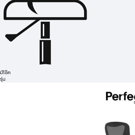
มีโช๊ค
รุ่น