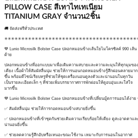
PILLOW CASE สีเทาไทเทเนียม
TITANIUM GRAY จำนวน2ชิ้น
🚚
จัดส่งฟรีทั่วประเทศ
✳✳✳✳✳✳✳✳✳✳✳✳✳✳✳✳✳✳✳✳✳✳✳✳✳✳✳✳✳✳✳✳✳✳✳✳✳✳✳
💙 Lunio Microsilk Bolster Case
ปลอกหมอนข้างเส้นใยไมโครซิลค์
990
เส้น
ด้าย
ปลอกหมอนข้างที่ออกแบบมาเพื่อเติมความสบายและความละมุนให้ทุกมุมขอ
เตียง เนื้อผ้าให้สัมผัสลื่นนุ่ม ช่วยให้การนอนกอดหมอนข้างรู้สึกผ่อนคลายมาก
ขึ้น พร้อมดีไซน์เรียบหรูที่ช่วยให้ชุดเครื่องนอนดูลงตัวและน่านอนในทุกวัน
เป็นรายละเอียดเล็ก ๆ ที่ช่วยเพิ่มบรรยากาศการพักผ่อนให้ดูอบอุ่นและใส่ใจ
มากขึ้น
💙 Lunio Microsilk Bolster Case
ปลอกหมอนข้างที่เปลี่ยนมู้ดการนอนได้ง่าย 
✅
สัมผัสลื่นนุ่ม ช่วยให้การกอดหมอนข้างสบายยิ่งขึ้น
✅
ปลอกหมอนข้างที่เข้าชุดกันช่วยเติมความเรียบร้อยให้เตียง ดูสะอาดตาแล
น่านอนยิ่งขึ้น
✅
ช่วยลดความรู้สึกอับหรือเหนอะขณะใช้งาน เหมาะกับการนอนในอากาศ