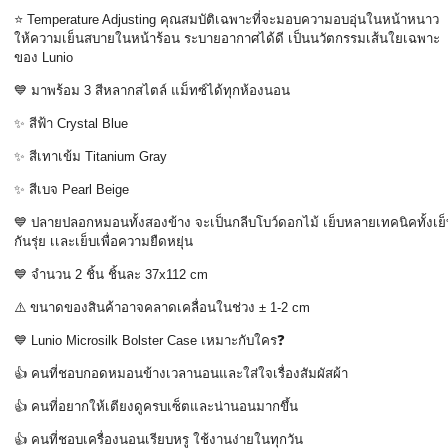
⭐ Temperature Adjusting
คุณสมบัติเฉพาะที่จะมอบความอบอุ่นในหน้าหนาว
ให้ความเย็นสบายในหน้าร้อน ระบายอากาศได้ดี เป็นนวัตกรรมเส้นใยเฉพาะ
ของ
Lunio
💙
มาพร้อม
3
สีหลากสไตล์ แม็ทซ์ได้ทุกห้องนอน
✨
สีฟ้า
Crystal Blue
✨
สีเทาเข้ม
Titanium Gray
✨
สีเบจ
Pearl Beige
💙
ปลายปลอกหมอนทั้งสองข้าง จะเป็นกลีบโบว์ดอกไม้ เย็บหลายเทคนิคทั้งเย็
กันรุ่ย เเละเย็บเพื่อความยืดหยุ่น
💙
จำนวน
2
ชิ้น ชิ้นละ
37x112 cm
⚠️
ขนาดของสินค้าอาจคลาดเคลื่อนในช่วง
± 1-2 cm
💙 Lunio Microsilk Bolster Case
เหมาะกับใคร
❓
👍
คนที่ชอบกอดหมอนข้างเวลานอนและใส่ใจเรื่องสัมผัสผ้า
👍
คนที่อยากให้เตียงดูครบเซ็ตและน่านอนมากขึ้น
👍
คนที่ชอบเครื่องนอนเรียบหรู ใช้งานง่ายในทุกวัน