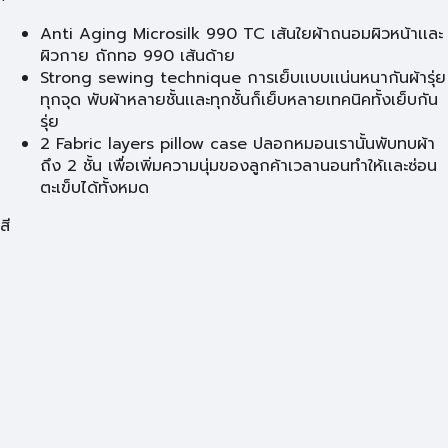
Anti Aging Microsilk 990 TC เส้นใยผ้าถนอมผิวหน้าเเละ
ผิวกาย ถักทอ 990 เส้นด้าย
Strong sewing technique การเย็บเเบบเเน่นหนากันผ้ารุ่ย
ทุกจุด พับผ้าหลายชั้นเเละทุกชั้นก็เย็บหลายเทคนิคทั้งเย็บกัน
รุ่ย
2 Fabric layers pillow case ปลอกหมอนเรานั้นพับทบผ้า
ถึง 2 ชั้น เพื่อเพิ่มความนุ่มของลูกค้าเวลานอนทำให้เเละซ่อน
ตะเข็บได้ทั้งหมด
สี