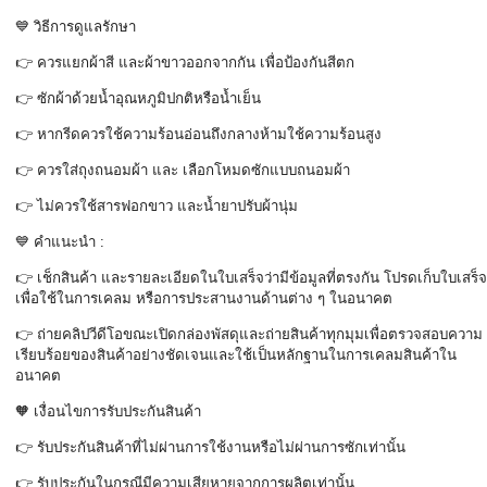
💙
วิธีการดูแลรักษา
👉
ควรแยกผ้าสี และผ้าขาวออกจากกัน เพื่อป้องกันสีตก
👉
ซักผ้าด้วยน้ำอุณหภูมิปกติหรือน้ำเย็น
👉
หากรีดควรใช้ความร้อนอ่อนถึงกลางห้ามใช้ความร้อนสูง
👉
ควรใส่ถุงถนอมผ้า และ เลือกโหมดซักแบบถนอมผ้า
👉
ไม่ควรใช้สารฟอกขาว และน้ำยาปรับผ้านุ่ม
💙
คำแนะนำ :
👉
เช็กสินค้า และรายละเอียดในใบเสร็จว่ามีข้อมูลที่ตรงกัน โปรดเก็บใบเสร็จ
เพื่อใช้ในการเคลม หรือการประสานงานด้านต่าง ๆ ในอนาคต
👉
ถ่ายคลิปวีดีโอขณะเปิดกล่องพัสดุและถ่ายสินค้าทุกมุมเพื่อตรวจสอบความ
เรียบร้อยของสินค้าอย่างชัดเจนและใช้เป็นหลักฐานในการเคลมสินค้าใน
อนาคต
🧡
เงื่อนไขการรับประกันสินค้า
👉
รับประกันสินค้าที่ไม่ผ่านการใช้งานหรือไม่ผ่านการซักเท่านั้น
👉
รับประกันในกรณีมีความเสียหายจากการผลิตเท่านั้น