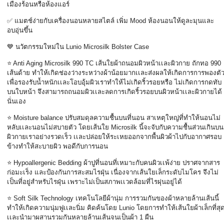
เมืองร้อนหรือห้องแอร์
✅
แมตช์ง่ายกับเครื่องนอนหลายสไตล์ เพิ่ม
Mood
ห้องนอนให้ดูละมุนและ
อบอุ่นขึ้น
💙
นวัตกรรมใหม่ใน
Lunio Microsilk Bolster Case
⭐ Anti Aging Microsilk 990 TC
เส้นใยผ้าถนอมผิวหน้าเเละผิวกาย ถักทอ
990
เส้นด้าย ทำให้เกิดช่องว่างระหว่างผ้าน้อยมากเเละส่งผลให้เกิดการการพองตั
เพื่อรองรับน้ำหนักเเละโอบอุ้มผิวเราทำให้ไม่เกิดริ้วรอยหรือ ไม่เกิดการกดทับ
บนใบหน้า จึงสามารถถนอมผิวเเละลดการเกิดริ้วรอยบนผิวหน้าเเละผิวกายได้
นั่นเอง
⭐ Moisture balance
ปรับสมดุลความชื้นบนที่นอน สาเหตุใหญ่ที่ทำให้นอนไม่
หลับเเละนอนไม่สบายตัว โดยเส้นใย
Microsilk
นี้จะจับกับความชื้นส่วนเกินบน
ผิวกายเราอย่างรวดเร็ว เเละปล่อยให้ระเหยออกจากพื้นผิวผ้าไปกับอากาศรอบ
ข้างทำให้สะบายผิว พอดีกับการนอน
⭐ Hypoallergenic Bedding
ผ้าปูที่นอนที่เหมาะกับคนผิวเเพ้ง่าย ปราศจากสาร
ก่อมะเร็ง และป้องกันการสะสมไรฝุ่น เนื่องจากเส้นใยเล็กระดับไมโคร จึงไม่
เป็นที่อยู่สำหรับไรฝุ่น เพราะไม่เป็นสภาพเเวดล้อมที่ไรผุ่นอยู่ได้
⭐ Soft Silk Technology
เทคโนโลยีผ้านุ่ม การรวมกันของผ้าหลายล้านเส้นนี้
ทำให้เกิดความนุ่มฟูเเละนิ่ม คิดค้นโดย
Lunio
โดยการทำให้เส้นใยผ้าเล็กที่สุ
เเละนำมาผสานรวมกันหลายล้านเส้นจนเป็นผ้า
1
ผืน