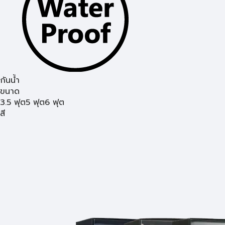
กันน้ำ
ขนาด
3.5 ฟุต
5 ฟุต
6 ฟุต
สี