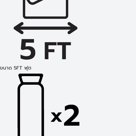
ขนาด 5FT ฟุต