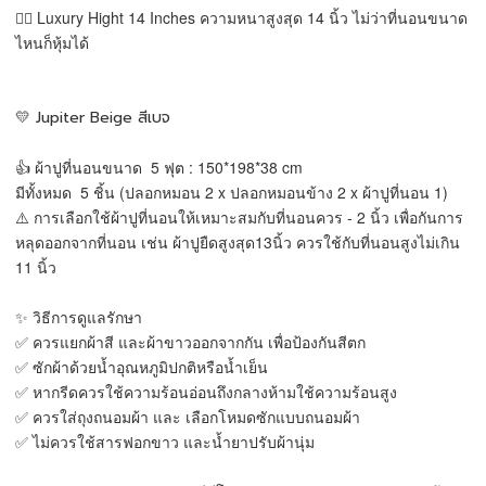
👉🏻 Luxury Hight 14 Inches ความหนาสูงสุด 14 นิ้ว ไม่ว่าที่นอนขนาด
ไหนก็หุ้มได้
💛 Jupiter Beige สีเบจ
👍 ผ้าปูที่นอนขนาด 5 ฟุต : 150*198*38 cm
มีทั้งหมด 5 ชิ้น (ปลอกหมอน 2 x ปลอกหมอนข้าง 2 x ผ้าปูที่นอน 1)
⚠️ การเลือกใช้ผ้าปูที่นอนให้เหมาะสมกับที่นอนควร - 2 นิ้ว เพื่อกันการ
หลุดออกจากที่นอน เช่น ผ้าปูยืดสูงสุด13นิ้ว ควรใช้กับที่นอนสูงไม่เกิน
11 นิ้ว
✨ วิธีการดูแลรักษา
✅ ควรแยกผ้าสี และผ้าขาวออกจากกัน เพื่อป้องกันสีตก
✅ ซักผ้าด้วยน้ำอุณหภูมิปกติหรือน้ำเย็น
✅ หากรีดควรใช้ความร้อนอ่อนถึงกลางห้ามใช้ความร้อนสูง
✅ ควรใส่ถุงถนอมผ้า และ เลือกโหมดซักแบบถนอมผ้า
✅ ไม่ควรใช้สารฟอกขาว และน้ำยาปรับผ้านุ่ม