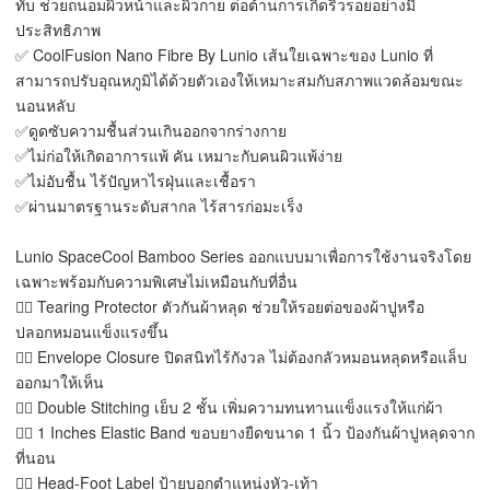
ทับ ช่วยถนอมผิวหน้าและผิวกาย ต่อต้านการเกิดริ้วรอยอย่างมี
ประสิทธิภาพ
✅ CoolFusion Nano Fibre By Lunio เส้นใยเฉพาะของ Lunio ที่
สามารถปรับอุณหภูมิได้ด้วยตัวเองให้เหมาะสมกับสภาพแวดล้อมขณะ
นอนหลับ
✅ดูดซับความชื้นส่วนเกินออกจากร่างกาย
✅ไม่ก่อให้เกิดอาการแพ้ คัน เหมาะกับคนผิวแพ้ง่าย
✅ไม่อับชื้น ไร้ปัญหาไรฝุ่นและเชื้อรา
✅ผ่านมาตรฐานระดับสากล ไร้สารก่อมะเร็ง
Lunio SpaceCool Bamboo Series ออกแบบมาเพื่อการใช้งานจริงโดย
เฉพาะพร้อมกับความพิเศษไม่เหมือนกับที่อื่น
👉🏻 Tearing Protector ตัวกันผ้าหลุด ช่วยให้รอยต่อของผ้าปูหรือ
ปลอกหมอนแข็งแรงขึ้น
👉🏻 Envelope Closure ปิดสนิทไร้กังวล ไม่ต้องกลัวหมอนหลุดหรือแล็บ
ออกมาให้เห็น
👉🏻 Double Stitching เย็บ 2 ชั้น เพิ่มความทนทานแข็งแรงให้แก่ผ้า
👉🏻 1 Inches Elastic Band ขอบยางยืดขนาด 1 นิ้ว ป้องกันผ้าปูหลุดจาก
ที่นอน
👉🏻 Head-Foot Label ป้ายบอกตำแหน่งหัว-เท้า