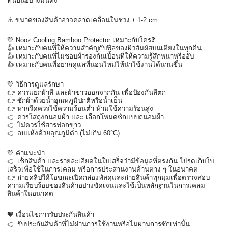
ที่นอนอย่างมั่นคง
⚠️ ขนาดของสินค้าอาจคลาดเคลื่อนในช่วง ± 1-2 cm
💛 Nooz Cooling Bamboo Protector เหมาะกับใคร❓
👍 เหมาะกับคนที่ให้ความสำคัญกับฟีลของผิวสัมผัสบนเตียงในทุกคืน
👍 เหมาะกับคนที่ไม่ชอบผ้ารองกันเปื้อนที่ให้ความรู้สึกหนาหรืออับ
👍 เหมาะกับคนที่อยากดูแลที่นอนใหม่ให้น่าใช้งานได้นานขึ้น 
💛 วิธีการดูแลรักษา
👉 ควรแยกผ้าสี และผ้าขาวออกจากกัน เพื่อป้องกันสีตก
👉 ซักผ้าด้วยน้ำอุณหภูมิปกติหรือน้ำเย็น
👉 หากรีดควรใช้ความร้อนต่ำ ห้ามใช้ความร้อนสูง
👉 ควรใส่ถุงถนอมผ้า และ เลือกโหมดซักแบบถนอมผ้า
👉 ไม่ควรใช้สารฟอกขาว
👉 อบแห้งด้วยอุณภูมิต่ำ (ไม่เกิน 60°C)
💛 คำแนะนำ
👉 เช็กสินค้า และรายละเอียดในใบเสร็จว่ามีข้อมูลที่ตรงกัน โปรดเก็บใบ
เสร็จเพื่อใช้ในการเคลม หรือการประสานงานด้านต่าง ๆ ในอนาคต
👉 ถ่ายคลิปวีดีโอขณะเปิดกล่องพัสดุและถ่ายสินค้าทุกมุมเพื่อตรวจสอบ
ความเรียบร้อยของสินค้าอย่างชัดเจนและใช้เป็นหลักฐานในการเคลม
สินค้าในอนาคต
🧡 เงื่อนไขการรับประกันสินค้า
👉 รับประกันสินค้าที่ไม่ผ่านการใช้งานหรือไม่ผ่านการซักเท่านั้น