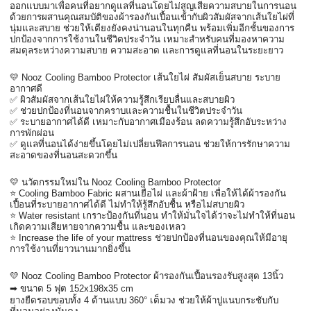
ออกแบบมาเพื่อคนที่อยากดูแลที่นอนโดยไม่สูญเสียความสบายในการนอน 
ด้วยการผสานคุณสมบัติของผ้ารองกันเปื้อนเข้ากับผิวสัมผัสจากเส้นใยไผ่ที่
นุ่มและสบาย ช่วยให้เตียงยังคงน่านอนในทุกคืน พร้อมเพิ่มอีกชั้นของการ
ปกป้องจากการใช้งานในชีวิตประจำวัน เหมาะสำหรับคนที่มองหาความ
สมดุลระหว่างความสบาย ความสะอาด และการดูแลที่นอนในระยะยาว
💛 Nooz Cooling Bamboo Protector เส้นใยไผ่ สัมผัสเย็นสบาย ระบาย
อากาศดี
✅ ผิวสัมผัสจากเส้นใยไผ่ให้ความรู้สึกเรียบลื่นและสบายผิว
✅ ช่วยปกป้องที่นอนจากคราบและความชื้นในชีวิตประจำวัน
✅ ระบายอากาศได้ดี เหมาะกับอากาศเมืองร้อน ลดความรู้สึกอับระหว่าง
การพักผ่อน
✅ ดูแลที่นอนได้ง่ายขึ้นโดยไม่เปลี่ยนฟีลการนอน ช่วยให้การรักษาความ
สะอาดของที่นอนสะดวกขึ้น
💛 นวัตกรรมใหม่ใน Nooz Cooling Bamboo Protector
⭐ Cooling Bamboo Fabric ผสานเยื่อไผ่ และผ้าฝ้าย เพื่อให้ได้ผ้ารองกัน
เปื้อนที่ระบายอากาศได้ดี ไม่ทำให้รู้สึกอับชื้น หรือไม่สบายผิว
⭐ Water resistant เกราะป้องกันที่นอน ทำให้มั่นใจได้ว่าจะไม่ทำให้ที่นอน
เกิดความเสียหายจากความชื้น และของเหลว
⭐ Increase the life of your mattress ช่วยปกป้องที่นอนของคุณให้มีอายุ
การใช้งานที่ยาวนานมากยิ่งขึ้น
💛 Nooz Cooling Bamboo Protector ผ้ารองกันเปื้อนรองรับสูงสุด 13นิ้ว
➡ ขนาด 5 ฟุต 152x198x35 cm
ยางยืดรอบขอบทั้ง 4 ด้านแบบ 360° เต็มวง ช่วยให้ผ้าปูแนบกระชับกับ