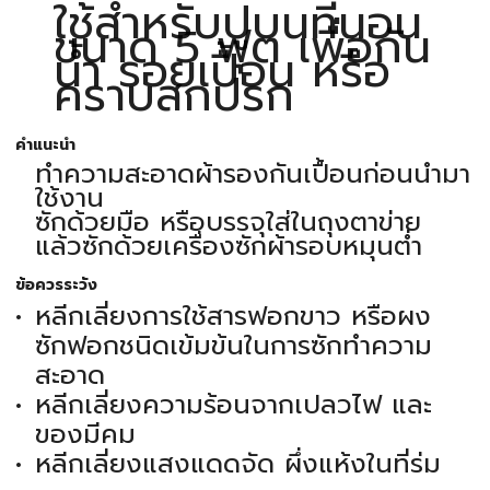
ใช้สำหรับปูบนที่นอน
ขนาด 5 ฟุต เพื่อกัน
น้ำ รอยเปื้อน หรือ
คราบสกปรก
คำแนะนำ
ทำความสะอาดผ้ารองกันเปื้อนก่อนนำมา
ใช้งาน
ซักด้วยมือ หรือบรรจุใส่ในถุงตาข่าย
แล้วซักด้วยเครื่องซักผ้ารอบหมุนต่ำ
ข้อควรระวัง
หลีกเลี่ยงการใช้สารฟอกขาว หรือผง
ซักฟอกชนิดเข้มข้นในการซักทำความ
สะอาด
หลีกเลี่ยงความร้อนจากเปลวไฟ และ
ของมีคม
หลีกเลี่ยงแสงแดดจัด ผึ่งแห้งในที่ร่ม