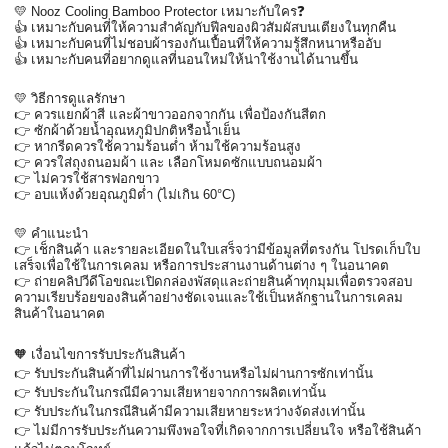
💛 Nooz Cooling Bamboo Protector เหมาะกับใคร❓
👍 เหมาะกับคนที่ให้ความสำคัญกับฟีลของผิวสัมผัสบนเตียงในทุกคืน
👍 เหมาะกับคนที่ไม่ชอบผ้ารองกันเปื้อนที่ให้ความรู้สึกหนาหรืออับ
👍 เหมาะกับคนที่อยากดูแลที่นอนใหม่ให้น่าใช้งานได้นานขึ้น 
💛 วิธีการดูแลรักษา
👉 ควรแยกผ้าสี และผ้าขาวออกจากกัน เพื่อป้องกันสีตก
👉 ซักผ้าด้วยน้ำอุณหภูมิปกติหรือน้ำเย็น
👉 หากรีดควรใช้ความร้อนต่ำ ห้ามใช้ความร้อนสูง
👉 ควรใส่ถุงถนอมผ้า และ เลือกโหมดซักแบบถนอมผ้า
👉 ไม่ควรใช้สารฟอกขาว
👉 อบแห้งด้วยอุณภูมิต่ำ (ไม่เกิน 60°C)
💛 คำแนะนำ
👉 เช็กสินค้า และรายละเอียดในใบเสร็จว่ามีข้อมูลที่ตรงกัน โปรดเก็บใบ
เสร็จเพื่อใช้ในการเคลม หรือการประสานงานด้านต่าง ๆ ในอนาคต
👉 ถ่ายคลิปวีดีโอขณะเปิดกล่องพัสดุและถ่ายสินค้าทุกมุมเพื่อตรวจสอบ
ความเรียบร้อยของสินค้าอย่างชัดเจนและใช้เป็นหลักฐานในการเคลม
สินค้าในอนาคต
🧡 เงื่อนไขการรับประกันสินค้า
👉 รับประกันสินค้าที่ไม่ผ่านการใช้งานหรือไม่ผ่านการซักเท่านั้น
👉 รับประกันในกรณีมีความเสียหายจากการผลิตเท่านั้น
👉 รับประกันในกรณีสินค้ามีความเสียหายระหว่างจัดส่งเท่านั้น
👉 ไม่มีการรับประกันความพึงพอใจที่เกิดจากการเปลี่ยนใจ หรือใช้สินค้า