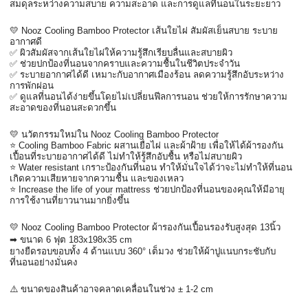
สมดุลระหว่างความสบาย ความสะอาด และการดูแลที่นอนในระยะยาว
💛 Nooz Cooling Bamboo Protector เส้นใยไผ่ สัมผัสเย็นสบาย ระบาย
อากาศดี
✅ ผิวสัมผัสจากเส้นใยไผ่ให้ความรู้สึกเรียบลื่นและสบายผิว
✅ ช่วยปกป้องที่นอนจากคราบและความชื้นในชีวิตประจำวัน
✅ ระบายอากาศได้ดี เหมาะกับอากาศเมืองร้อน ลดความรู้สึกอับระหว่าง
การพักผ่อน
✅ ดูแลที่นอนได้ง่ายขึ้นโดยไม่เปลี่ยนฟีลการนอน ช่วยให้การรักษาความ
สะอาดของที่นอนสะดวกขึ้น
💛 นวัตกรรมใหม่ใน Nooz Cooling Bamboo Protector
⭐ Cooling Bamboo Fabric ผสานเยื่อไผ่ และผ้าฝ้าย เพื่อให้ได้ผ้ารองกัน
เปื้อนที่ระบายอากาศได้ดี ไม่ทำให้รู้สึกอับชื้น หรือไม่สบายผิว
⭐ Water resistant เกราะป้องกันที่นอน ทำให้มั่นใจได้ว่าจะไม่ทำให้ที่นอน
เกิดความเสียหายจากความชื้น และของเหลว
⭐ Increase the life of your mattress ช่วยปกป้องที่นอนของคุณให้มีอายุ
การใช้งานที่ยาวนานมากยิ่งขึ้น
💛 Nooz Cooling Bamboo Protector ผ้ารองกันเปื้อนรองรับสูงสุด 13นิ้ว
➡ ขนาด 6 ฟุต 183x198x35 cm
ยางยืดรอบขอบทั้ง 4 ด้านแบบ 360° เต็มวง ช่วยให้ผ้าปูแนบกระชับกับ
ที่นอนอย่างมั่นคง
⚠️ ขนาดของสินค้าอาจคลาดเคลื่อนในช่วง ± 1-2 cm