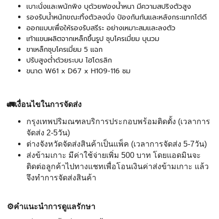
เบาะนั่งและพนักพิง บุด้วยฟองน้ำหนา มีความสปริงตัวสูง
รองรับน้ำหนักขณะทิ้งตัวลงนั่ง ป้องกันก้นและหลังกระแทกได้ดี
ออกแบบเพื่อให้รองรับสรีระ อย่างเหมาะสมและลงตัว
เท้าแขนผลิตจากเหล็กขึ้นรูป ชุบโครเมี่ยม บุนวม
ขาเหล็กชุบโครเมี่ยม 5 แฉก
ปรับสูงต่ำด้วยระบบ ไฮโดรลิก
ขนาด W61 x D67 x H109-116 ซม
🚛เงื่อนไขในการจัดส่ง
กรุงเทพปริมณฑลบริการประกอบพร้อมติดตั้ง (เวลาการ
จัดส่ง 2-5วัน)
ต่างจังหวัดจัดส่งสินค้าเป็นแพ็ค (เวลาการจัดส่ง 5-7วัน)
ส่งข้ามเกาะ มีค่าใช้จ่ายเพิ่ม 500 บาท โดยแอดมินจะ
ติดต่อลูกค้าไปทางแชทเพื่อโอนเงินค่าส่งข้ามเกาะ แล้ว
จึงทำการจัดส่งสินค้า
⚙️คำแนะนำการดูแลรักษา