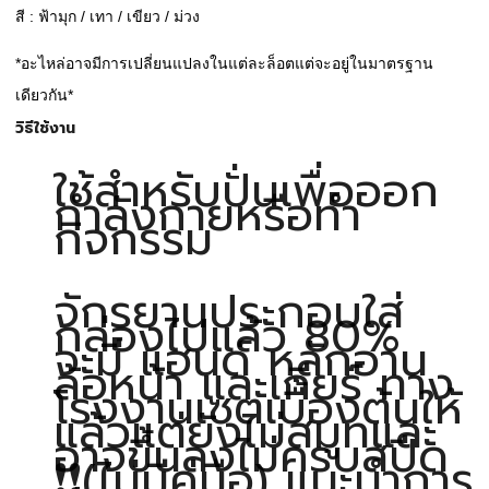
สี : ฟ้ามุก / เทา / เขียว / ม่วง
*อะไหล่อาจมีการเปลี่ยนแปลงในแต่ละล็อตแต่จะอยู่ในมาตรฐาน
เดียวกัน*
วิธีใช้งาน
ใช้สำหรับปั่นเพื่อออก
กำลังกายหรือทำ
กิจกรรม
จักรยานประกอบใส่
กล่องไปแล้ว 80%
จะมี แฮนด์ หลักอาน
ล้อหน้า และเกียร์ ทาง
โรงงานเซตเบื้องต้นให้
แล้วแต่ยังไม่สมูทและ
อาจขึ้นลงไม่ครบสปีด
❗❗(ไม่มีคู่มือ) แนะนำการ