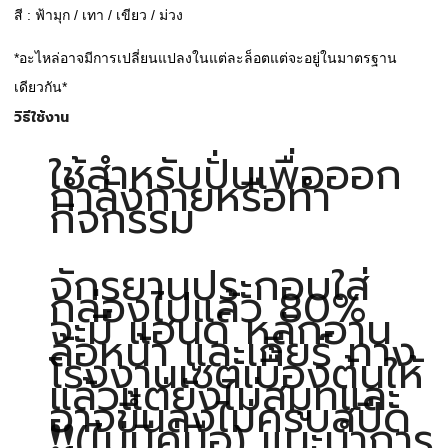
สี : ฟ้ามุก / เทา / เขียว / ม่วง
*อะไหล่อาจมีการเปลี่ยนแปลงในแต่ละล็อตแต่จะอยู่ในมาตรฐาน
เดียวกัน*
วิธีใช้งาน
ใช้สำหรับปั่นเพื่อออก
กำลังกายหรือทำ
กิจกรรม
จักรยานประกอบใส่
กล่องไปแล้ว 80%
จะมี แฮนด์ หลักอาน
ล้อหน้า และเกียร์ ทาง
โรงงานเซตเบื้องต้นให้
แล้วแต่ยังไม่สมูทและ
อาจขึ้นลงไม่ครบสปีด
❗❗(ไม่มีคู่มือ) แนะนำการ