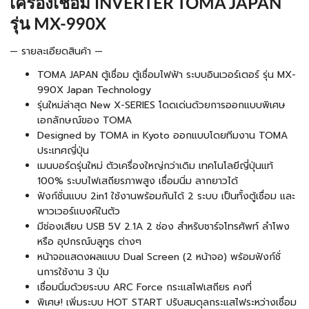
เครื่องเชื่อม INVERTER TOMA JAPAN
รุ่น MX-990X
— รายละเอียดสินค้า —
TOMA JAPAN ตู้เชื่อม ตู้เชื่อมไฟฟ้า ระบบอินเวอร์เตอร์ รุ่น MX-
990X Japan Technology
รุ่นใหม่ล่าสุด New X-SERIES โดดเด่นด้วยการออกแบบพิเศษ
เอกลักษณ์ของ TOMA
Designed by TOMA in Kyoto ออกแบบโดยทีมงาน TOMA
ประเทศญี่ปุ่น
เมนบอร์ดรุ่นใหม่ ตัวเครื่องใหญ่กว่าเดิม เทคโนโลยีญี่ปุ่นแท้
100% ระบบไฟเสถียรภาพสูง เชื่อมนิ่ม ลากยาวได้
ฟังก์ชั่นแบบ 2in1 ใช้งานพร้อมกันได้ 2 ระบบ เป็นทั้งตู้เชื่อม และ
พาวเวอร์แบงค์ในตัว
มีช่องเสียบ USB 5V 2.1A 2 ช่อง สำหรับชาร์จโทรศัพท์ ลำโพง
หรือ อุปกรณ์บลูทูธ ต่างๆ
หน้าจอแสดงผลแบบ Dual Screen (2 หน้าจอ) พร้อมฟังก์ชั่
นการใช้งาน 3 ปุ่ม
เชื่อมนิ่มด้วยระบบ ARC Force กระแสไฟเสถียร คงที่
พิเศษ! เพิ่มระบบ HOT START ปรับสมดุลกระแสไฟระหว่างเชื่อม