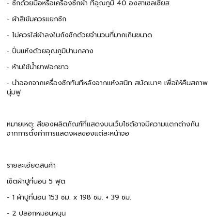
- ซักด้วยมือหรือเครื่องซักผ้า ที่อุณภูมิ 40 องสาเซลเซียส
- ผ้าสีเข้มควรแยกซัก
- ไม่ควรใส่ผ้าลงในถังซักด้วยจำนวนที่มากเกินขนาด
- ปั่นแห้งด้วยอุณภูมิปานกลาง
- ห้ามใช้น้ำยาฟอกขาว
- นำออกจากเครื่องซักทันทีหลังจากแห้งสนิท สบัดเบาๆ เพื่อให้คืนสภาพ
นุ่มฟู
หมายเหตุ: สีของผลิตภัณฑ์ที่แสดงบนเว็บไซต์อาจมีความแตกต่างกัน
จากการตั้งค่าการแสดงผลของแต่ละหน้าจอ
รายละเอียดสินค้า
เซ็ตผ้าปูที่นอน 5 ฟุต
- 1 ผ้าปูที่นอน 153 ซม. x 198 ซม. + 39 ซม.
- 2 ปลอกหมอนหนุน