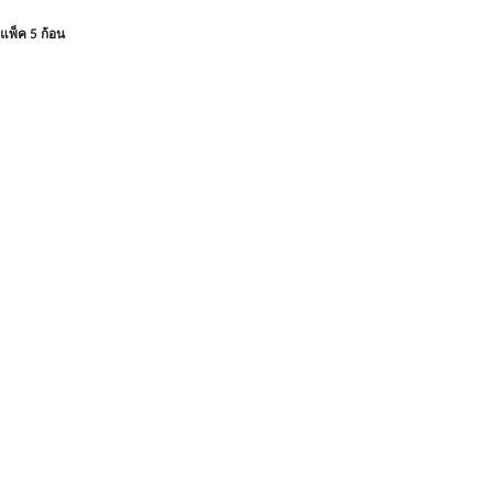
พ็ค 5 ก้อน