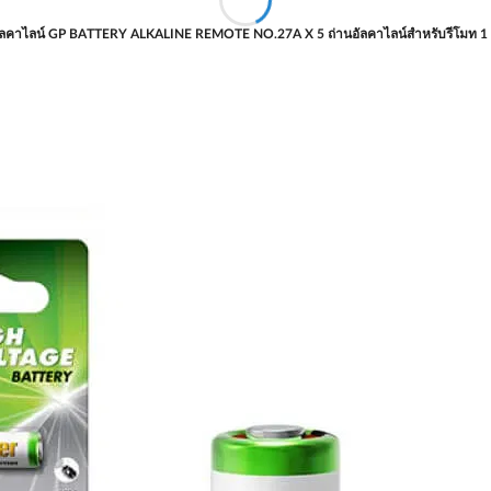
ัลคาไลน์ GP BATTERY ALKALINE REMOTE NO.27A X 5 ถ่านอัลคาไลน์สำหรับรีโมท 1 แ