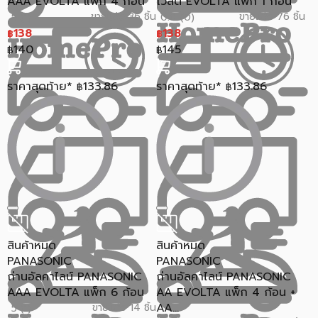
AAA EVOLTA แพ็ก 4 ก้อน
โวลต์ EVOLTA แพ็ก 1 ก้อน
ขายแล้ว 36 ชิ้น
ขายแล้ว 76 ชิ้น
5 (1)
0.0 (0)
138
138
฿
฿
140
145
฿
฿
ราคาสุดท้าย*
133.86
ราคาสุดท้าย*
133.86
฿
฿
สินค้าหมด
สินค้าหมด
PANASONIC
PANASONIC
ถ่านอัลคาไลน์ PANASONIC
ถ่านอัลคาไลน์ PANASONIC
AAA EVOLTA แพ็ก 6 ก้อน
AA EVOLTA แพ็ก 4 ก้อน +
AA...
ขายแล้ว 14 ชิ้น
5 (1)