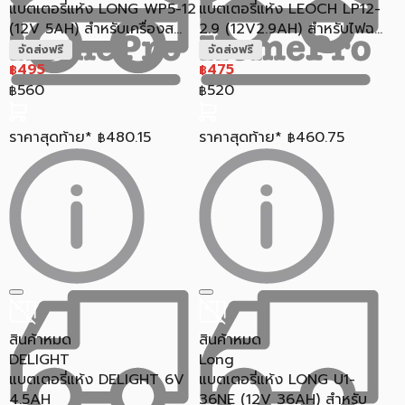
แบตเตอรี่แห้ง LONG WP5-12
แบตเตอรี่แห้ง LEOCH LP12-
(12V 5AH) สำหรับเครื่องส...
2.9 (12V2.9AH) สำหรับไฟฉ...
จัดส่งฟรี
จัดส่งฟรี
495
475
฿
฿
560
520
฿
฿
ราคาสุดท้าย*
480.15
ราคาสุดท้าย*
460.75
฿
฿
สินค้าหมด
สินค้าหมด
DELIGHT
Long
แบตเตอรี่แห้ง DELIGHT 6V
แบตเตอรี่แห้ง LONG U1-
4.5AH
36NE (12V 36AH) สำหรับ