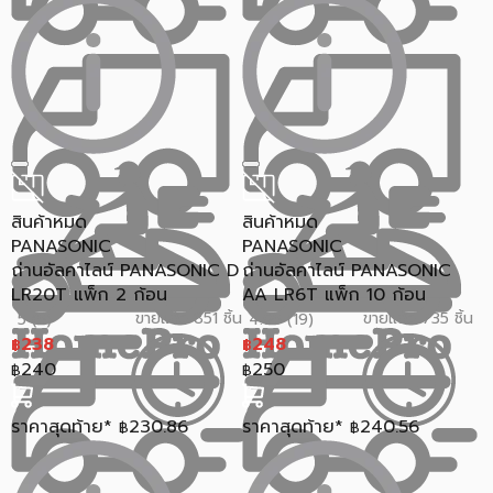
สินค้าหมด
สินค้าหมด
PANASONIC
PANASONIC
ถ่านอัลคาไลน์ PANASONIC D
ถ่านอัลคาไลน์ PANASONIC
LR20T แพ็ก 2 ก้อน
AA LR6T แพ็ก 10 ก้อน
ขายแล้ว 851 ชิ้น
ขายแล้ว 735 ชิ้น
5 (5)
4.95 (19)
238
248
฿
฿
240
250
฿
฿
ราคาสุดท้าย*
230.86
ราคาสุดท้าย*
240.56
฿
฿