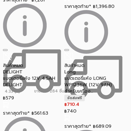
฿
ราคาสุดท้าย*
1,396.80
฿
สินค้าหมด
สินค้าหมด
DELIGHT
Long
แบตเตอรี่แห้ง 12V 4.5AH
แบตเตอรี่แห้ง LONG
DELIGHT
WP1236W (12V 9AH)
สำหรับเครื่อง...
ขายแล้ว 284 ชิ้น
4.33 (3)
579
฿
จัดส่งฟรี
710.4
฿
740
฿
ราคาสุดท้าย*
561.63
฿
ราคาสุดท้าย*
689.09
฿