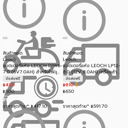
สินค้าหมด
สินค้าหมด
Leoch
Leoch
แบตเตอรี่แห้ง LEOCH DJW6-
แบตเตอรี่แห้ง LEOCH LP12-
7.0 (6V7.0AH) สำหรับไฟฉุ...
8.0 (12V 8.0AH) เครื่องสำ...
จัดส่งฟรี
จัดส่งฟรี
430
610
฿
฿
500
650
฿
฿
ราคาสุดท้าย*
417.10
ราคาสุดท้าย*
591.70
฿
฿