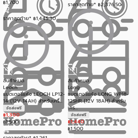
1,700
฿
ราคาสุดท้าย*
2,376.50
฿
ราคาสุดท้าย*
1,445.30
฿
สินค้าหมด
สินค้าหมด
Leoch
Long
แบตเตอรี่แห้ง LEOCH LP12-
แบตเตอรี่แห้ง LONG WP18-
14 (12V 14AH) สำหรับเครื่...
12SHR (12V 18AH) สำหรับ
เคร...
จัดส่งฟรี
1,300
฿
จัดส่งฟรี
1,440
1,500
฿
฿
1,500
฿
ราคาสุดท้าย*
1,261