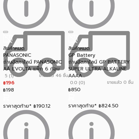
สินค้าหมด
สินค้าหมด
PANASONIC
GP Battery
ถ่านอัลคาไลน์ PANASONIC
ถ่านอัลคาไลน์ GP BATTERY
AA EVOLTA แพ็ก 6 ก้อน
SUPER ULTRA ALKALINE
AAAA...
ขายแล้ว 46 ชิ้น
5 (1)
196
ขายแล้ว 0 ชิ้น
0.0 (0)
฿
850
198
฿
฿
ราคาสุดท้าย*
824.50
ราคาสุดท้าย*
190.12
฿
฿