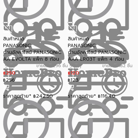
สินค้าหมด
สินค้าหมด
PANASONIC
PANASONIC
ถ่านอัลคาไลน์ PANASONIC
ถ่านอัลคาไลน์ PANASONIC
AA EVOLTA แพ็ก 8 ก้อน
AAA LR03T แพ็ก 4 ก้อน
ขายแล้ว 296 ชิ้น
ขายแล้ว 182 ชิ้น
5 (2)
5 (10)
250
120
฿
฿
256
123
฿
฿
ราคาสุดท้าย*
242.50
ราคาสุดท้าย*
116.40
฿
฿