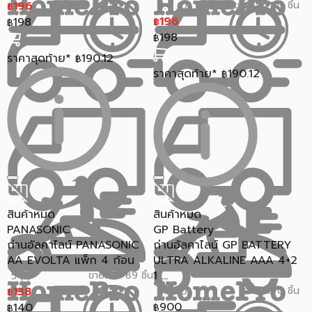
196
ขายแล้ว 20 ชิ้น
0.0 (0)
฿
196
198
฿
฿
198
฿
ราคาสุดท้าย*
190.12
฿
ราคาสุดท้าย*
190.12
฿
สินค้าหมด
สินค้าหมด
PANASONIC
GP Battery
ถ่านอัลคาไลน์ PANASONIC
ถ่านอัลคาไลน์ GP BATTERY
AA EVOLTA แพ็ก 4 ก้อน
ULTRA ALKALINE AAA 4+2
1 ...
ขายแล้ว 89 ชิ้น
5 (1)
138
ขายแล้ว 0 ชิ้น
0.0 (0)
฿
900
140
฿
฿