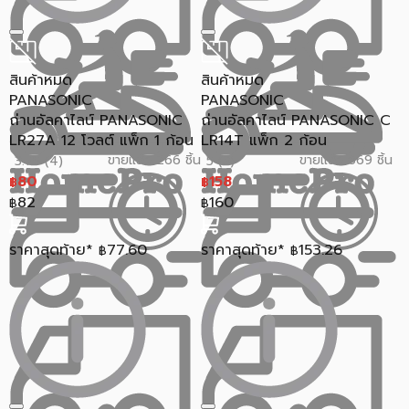
สินค้าหมด
สินค้าหมด
PANASONIC
PANASONIC
ถ่านอัลคาไลน์ PANASONIC
ถ่านอัลคาไลน์ PANASONIC C
LR27A 12 โวลต์ แพ็ก 1 ก้อน
LR14T แพ็ก 2 ก้อน
ขายแล้ว 266 ชิ้น
ขายแล้ว 669 ชิ้น
3.75 (4)
5 (3)
80
158
฿
฿
82
160
฿
฿
ราคาสุดท้าย*
77.60
ราคาสุดท้าย*
153.26
฿
฿