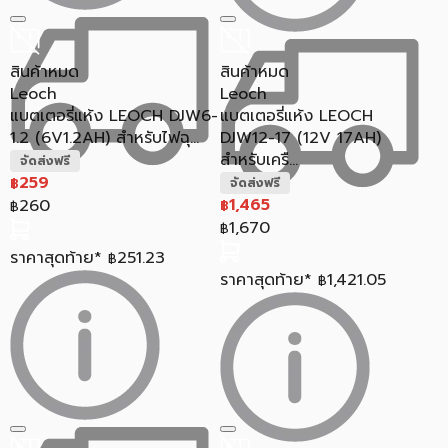
สินค้าหมด
สินค้าหมด
Leoch
Leoch
แบตเตอรี่แห้ง LEOCH DJW6-
แบตเตอรี่แห้ง LEOCH
1.2 (6V1.2AH) สำหรับไฟฉุ...
DJW12-17 (12V 17AH)
สำหรับเครื...
จัดส่งฟรี
259
฿
จัดส่งฟรี
1,465
260
฿
฿
1,670
฿
ราคาสุดท้าย*
251.23
฿
ราคาสุดท้าย*
1,421.05
฿