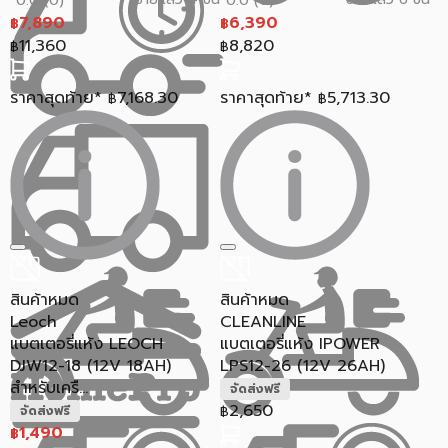
0.0 (0)
0.0 (0)
7,890
6,390
฿
฿
11,360
8,820
฿
฿
ราคาสุดท้าย*
7,168.30
ราคาสุดท้าย*
5,713.30
฿
฿
สินค้าหมด
สินค้าหมด
Leoch
CLEANLINE
แบตเตอรี่แห้ง LEOCH
แบตเตอรี่แห้ง IPOWER
DJW12-18 (12V 18AH)
LPS12-26 (12V 26AH)
สำหรับเครื...
จัดส่งฟรี
2,650
฿
จัดส่งฟรี
1,490
฿