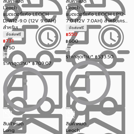
สินค้าหมด
สินค้าหมด
Leoch
Leoch
แบตเตอรี่แห้ง LEOCH
แบตเตอรี่แห้ง LEOCH LP12-
DJW12-9.0 (12V 9.0AH)
7.0 (12V 7.0AH) สำหรับเคร...
สำหรับเ...
จัดส่งฟรี
550
฿
จัดส่งฟรี
731
600
฿
฿
750
฿
ราคาสุดท้าย*
533.50
฿
ราคาสุดท้าย*
709.07
฿
สินค้าหมด
สินค้าหมด
Long
Leoch