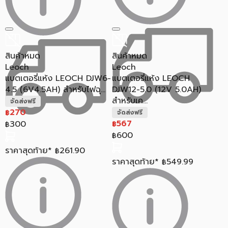
สินค้าหมด
สินค้าหมด
Leoch
Leoch
แบตเตอรี่แห้ง LEOCH DJW6-
แบตเตอรี่แห้ง LEOCH
4.5 (6V4.5AH) สำหรับไฟฉุ...
DJW12-5.0 (12V 5.0AH)
สำหรับเค...
จัดส่งฟรี
270
฿
จัดส่งฟรี
567
300
฿
฿
600
฿
ราคาสุดท้าย*
261.90
฿
ราคาสุดท้าย*
549.99
฿