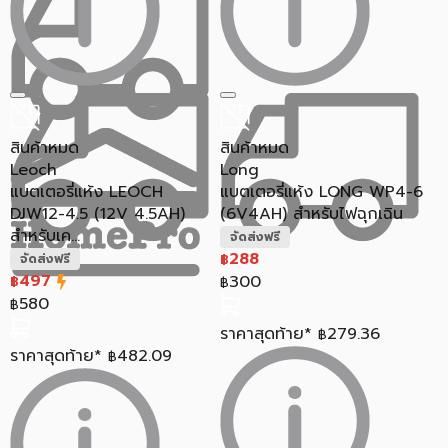
สินค้าหมด
สินค้าหมด
Leoch
Long
แบตเตอรี่แห้ง LEOCH
แบตเตอรี่แห้ง LONG WP4-6
DJW12-4.5 (12V 4.5AH)
(6V4AH) สำหรับไฟฉุกเฉิน
สำหรับเค...
จัดส่งฟรี
288
฿
จัดส่งฟรี
497
300
฿
฿
580
฿
ราคาสุดท้าย*
279.36
฿
ราคาสุดท้าย*
482.09
฿