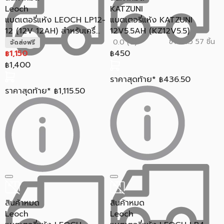
Leoch
KATZUNI
แบตเตอรี่แห้ง LEOCH LP12-
แบตเตอรี่แห้ง KATZUNI
12 (12V 12AH) สำหรับเครื่...
12V5.5AH (KZ12V5.5)
ขายแล้ว 57 ชิ้น
0.0 (0)
จัดส่งฟรี
1,150
450
฿
฿
1,400
฿
ราคาสุดท้าย*
436.50
฿
ราคาสุดท้าย*
1,115.50
฿
สินค้าหมด
สินค้าหมด
Leoch
Leoch