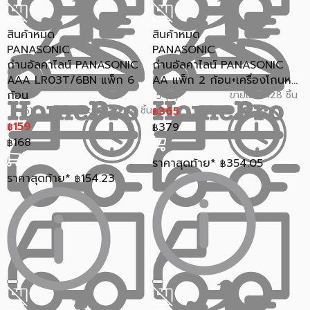
สินค้าหมด
สินค้าหมด
PANASONIC
PANASONIC
ถ่านอัลคาไลน์ PANASONIC
ถ่านอัลคาไลน์ PANASONIC
AAA LR03T/6BN แพ็ก 6
AA แพ็ก 2 ก้อน+เครื่องโกนห...
ก้อน
ขายแล้ว 128 ชิ้น
5 (2)
ขายแล้ว 68 ชิ้น
365
5 (6)
฿
159
379
฿
฿
168
฿
ราคาสุดท้าย*
354.05
฿
ราคาสุดท้าย*
154.23
฿