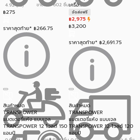
เครื่อ...
ขายแล้ว 602 ชิ้น
4.92 (12)
275
฿
จัดส่งฟรี
2,975
฿
3,200
฿
ราคาสุดท้าย*
266.75
฿
ราคาสุดท้าย*
2,691.75
฿
สินค้าหมด
สินค้าหมด
TRANSPOWER
TRANSPOWER
แบตเตอรี่แห้ง แบบเจล
แบตเตอรี่แห้ง แบบเจล
TRANSPOWER 12 โวลต์ 150
TRANSPOWER 12 โวลต์ 120
แอมป์
แอมป์
ขายแล้ว 4 ชิ้น
ขายแล้ว 6 ชิ้น