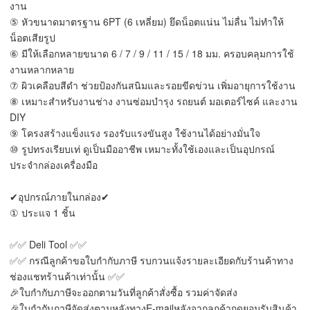
งาน
⑤ หัวขนาดมาตรฐาน 6PT (6 เหลี่ยม) ยึดน็อตแน่น ไม่ลื่น ไม่ทำให้
น็อตเสียรูป
⑥ มีให้เลือกหลายขนาด 6 / 7 / 9 / 11 / 15 / 18 มม. ครอบคลุมการใช้
งานหลากหลาย
⑦ ผิวเคลือบสีดำ ช่วยป้องกันสนิมและรอยขีดข่วน เพิ่มอายุการใช้งาน
⑧ เหมาะสำหรับงานช่าง งานซ่อมบำรุง รถยนต์ มอเตอร์ไซค์ และงาน 
DIY
⑨ โครงสร้างแข็งแรง รองรับแรงขันสูง ใช้งานได้อย่างมั่นใจ
⑩ รูปทรงเรียบเท่ ดูเป็นมืออาชีพ เหมาะทั้งใช้เองและเป็นอุปกรณ์
ประจำกล่องเครื่องมือ
✔อุปกรณ์ภายในกล่อง✔
① ประแจ 1 ชิ้น
✅✅ Deli Tool ✅✅
✅✅ กรณีลูกค้าขอใบกำกับภาษี รบกวนแจ้งรายละเอียดกับร้านค้าทาง
ช่องแชทร้านค้าเท่านั้น ✅✅
🎉ใบกำกับภาษีจะออกตามวันที่ลูกค้าสั่งซื้อ รวมค่าจัดส่ง
🎉ใบกำกับภาษีจัดส่งตามหลังทางE-mailหลังจากลูกค้ากดยอมรับสินค้า