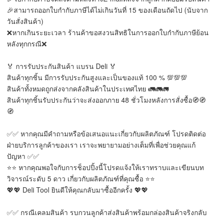
🎉สามารถออกใบกำกับภาษีได้ไม่เกินวันที่ 15 ของเดือนถัดไป (นับจาก
วันสั่งสินค้า)
❌หากเกินระยะเวลา ร้านค้าขอสงวนสิทธิในการออกใบกำกับภาษีย้อน
หลังทุกกรณี❌
🏅 การรับประกันสินค้า แบรน Deli 🏅
สินค้าทุกชิ้น มีการรับประกันสูงและเป็นของแท้ 100 % 💯💯💯
สินค้าทั้งหมดถูกส่งจากคลังสินค้าในประเทศไทย 🚛🚛🚛
สินค้าทุกชิ้นรับประกันว่าจะส่งออกภาย 48 ชั่วโมงหลังการสั่งซื้อ🧭🧭
🧭
✅✅ หากคุณมีคำถามหรือข้อเสนอแนะเกี่ยวกับผลิตภัณฑ์ โปรดติดต่อ
ฝ่ายบริการลูกค้าของเรา เราจะพยายามอย่างเต็มที่เพื่อช่วยคุณแก้
ปัญหา ✅✅
⭐⭐ หากคุณพอใจกับการช็อปปิ้งนี้โปรดแจ้งให้เราทราบและเขียนบท
วิจารณ์ระดับ 5 ดาว เกี่ยวกับผลิตภัณฑ์ที่คุณซื้อ ⭐⭐
💖💖 Deli Tool ยินดีให้คุณกลับมาซื้ออีกครั้ง 💖💖
✅✅ กรณีเคลมสินค้า รบกวนลูกค้าส่งสินค้าพร้อมกล่องสินค้าจริงกลับ