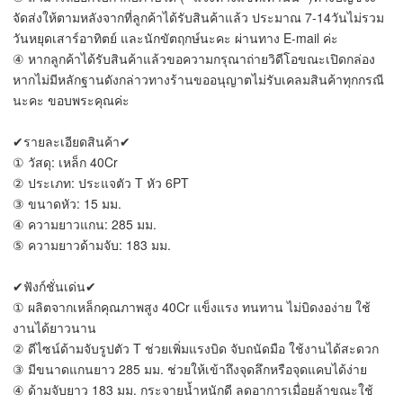
จัดส่งให้ตามหลังจากที่ลูกค้าได้รับสินค้าแล้ว ประมาณ 7-14วันไม่รวม
วันหยุดเสาร์อาทิตย์ และนักขัตฤกษ์นะคะ ผ่านทาง E-mail ค่ะ
④ หากลูกค้าได้รับสินค้าแล้วขอความกรุณาถ่ายวิดีโอขณะเปิดกล่อง
หากไม่มีหลักฐานดังกล่าวทางร้านขออนุญาตไม่รับเคลมสินค้าทุกกรณี
นะคะ ขอบพระคุณค่ะ
✔รายละเอียดสินค้า✔
① วัสดุ: เหล็ก 40Cr
② ประเภท: ประแจตัว T หัว 6PT
③ ขนาดหัว: 15 มม.
④ ความยาวแกน: 285 มม.
⑤ ความยาวด้ามจับ: 183 มม.
✔ฟังก์ชั่นเด่น✔
① ผลิตจากเหล็กคุณภาพสูง 40Cr แข็งแรง ทนทาน ไม่บิดงอง่าย ใช้
งานได้ยาวนาน
② ดีไซน์ด้ามจับรูปตัว T ช่วยเพิ่มแรงบิด จับถนัดมือ ใช้งานได้สะดวก
③ มีขนาดแกนยาว 285 มม. ช่วยให้เข้าถึงจุดลึกหรือจุดแคบได้ง่าย
④ ด้ามจับยาว 183 มม. กระจายน้ำหนักดี ลดอาการเมื่อยล้าขณะใช้