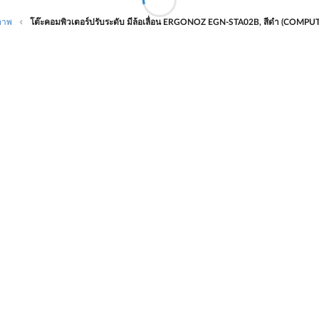
ขภาพ
โต๊ะคอมพิวเตอร์ปรับระดับ มีล้อเลื่อน ERGONOZ EGN-STA02B, สีดำ (COM