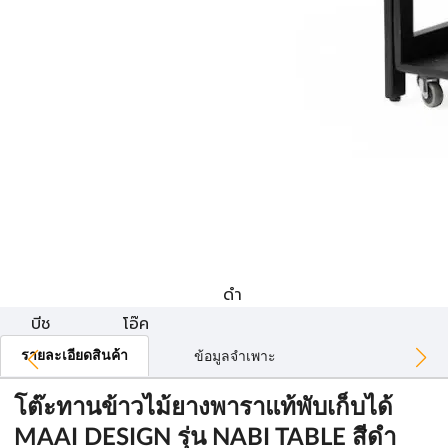
ดำ
บีช
โอ๊ค
รายละเอียดสินค้า
ข้อมูลจำเพาะ
โต๊ะทานข้าวไม้ยางพาราแท้พับเก็บได้
MAAI DESIGN รุ่น NABI TABLE สีดำ