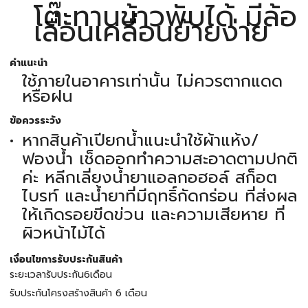
โต๊ะทานข้าวพับได้ มีล้อ
เลื่อนเคลื่อนย้ายง่าย
คำแนะนำ
ใช้ภายในอาคารเท่านั้น ไม่ควรตากแดด
หรือฝน
ข้อควรระวัง
หากสินค้าเปียกน้ำแนะนำใช้ผ้าแห้ง/
ฟองน้ำ เช็ดออกทำความสะอาดตามปกติ
ค่ะ หลีกเลี่ยงน้ำยาแอลกอฮอล์ สก็อต
ไบรท์ และน้ำยาที่มีฤทธิ์กัดกร่อน ที่ส่งผล
ให้เกิดรอยขีดข่วน และความเสียหาย ที่
ผิวหน้าไม้ได้
เงื่อนไขการรับประกันสินค้า
ระยะเวลารับประกัน6เดือน
รับประกันโครงสร้างสินค้า 6 เดือน