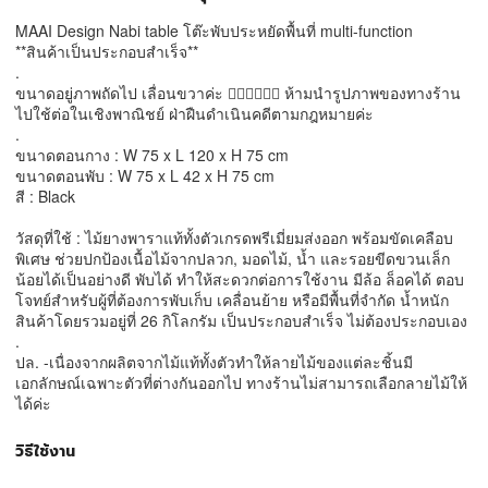
MAAI Design Nabi table โต๊ะพับประหยัดพื้นที่ multi-function
**สินค้าเป็นประกอบสำเร็จ**
.
ขนาดอยู่ภาพถัดไป เลื่อนขวาค่ะ 👉🏻👉🏻👉🏻 ห้ามนำรูปภาพของทางร้าน
ไปใช้ต่อในเชิงพาณิชย์ ฝ่าฝืนดำเนินคดีตามกฎหมายค่ะ
.
ขนาดตอนกาง : W 75 x L 120 x H 75 cm
ขนาดตอนพับ : W 75 x L 42 x H 75 cm
สี : Black
วัสดุที่ใช้ : ไม้ยางพาราแท้ทั้งตัวเกรดพรีเมี่ยมส่งออก พร้อมขัดเคลือบ
พิเศษ ช่วยปกป้องเนื้อไม้จากปลวก, มอดไม้, น้ำ และรอยขีดขวนเล็ก
น้อยได้เป็นอย่างดี พับได้ ทำให้สะดวกต่อการใช้งาน มีล้อ ล็อคได้ ตอบ
โจทย์สำหรับผู้ที่ต้องการพับเก็บ เคลื่อนย้าย หรือมีพื้นที่จำกัด น้ำหนัก
สินค้าโดยรวมอยู่ที่ 26 กิโลกรัม เป็นประกอบสำเร็จ ไม่ต้องประกอบเอง
.
ปล. -เนื่องจากผลิตจากไม้แท้ทั้งตัวทำให้ลายไม้ของแต่ละชิ้นมี
เอกลักษณ์เฉพาะตัวที่ต่างกันออกไป ทางร้านไม่สามารถเลือกลายไม้ให้
ได้ค่ะ
วิธีใช้งาน