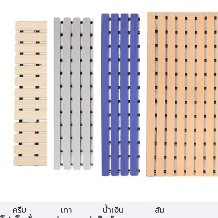
ครีม
เทา
น้ำเงิน
ส้ม