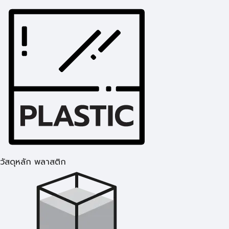
วัสดุหลัก พลาสติก