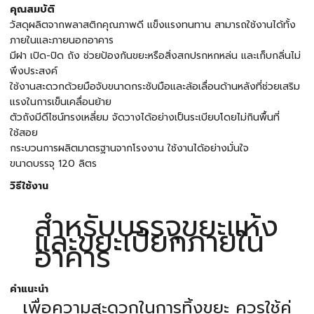
คุณสมบัติ
วัสดุผลิตจากพลาสติกคุณภาพดี แข็งแรงทนทาน สามารถใช้งานได้ทั้ง
ภายในและภายนอกอาคาร
มีฝา เปิด-ปิด ถัง ช่วยป้องกันขยะหรือสิ่งสกปรกหกหล่น และเก็บกลิ่นไม่
พึงประสงค์
ใช้งานสะดวกด้วยมือจับขนาดกระชับมือและล้อเลื่อนด้านหลังที่ช่วยเสริม
แรงในการเข็นเคลื่อนย้าย
ตัวถังมีดีไซน์ทรงเหลี่ยม จัดวางได้อย่างเป็นระเบียบโดยไม่กินพื้นที่
ใช้สอย
กระบวนการผลิตมาตรฐานจากโรงงาน ใช้งานได้อย่างมั่นใจ
ขนาดบรรจุ 120 ลิตร
วิธีใช้งาน
สำหรับบรรจุขยะแห้ง
และขยะเปียกภายใน
อาคาร
คำแนะนำ
เพื่อความสะดวกในการทิ้งขยะ ควรใช้คู่