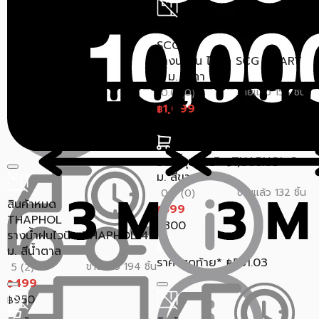
950
฿
สินค้าหมด
ราคาสุดท้าย*
678.03
SCG
฿
รางน้ำฝน ไวนิล SCG SMART
3 ม. สีเทา
ขายแล้ว 158 ชิ้น
0.0 (0)
1,099
฿
1,480
฿
สินค้าหมด
THAPHOL
รางน้ำฝนไวนิล THAPHOL 3
ราคาสุดท้าย*
1,066.03
฿
ม. สีขาว
ขายแล้ว 132 ชิ้น
0.0 (0)
สินค้าหมด
599
฿
THAPHOL
800
฿
รางน้ำฝนไวนิล THAPHOL 4
ม. สีน้ำตาล
ราคาสุดท้าย*
581.03
฿
ขายแล้ว 194 ชิ้น
5 (2)
499
฿
950
฿