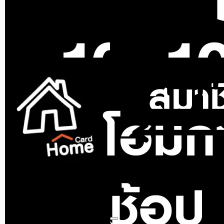
สินค้าหมด
THAPHOL
รางน้ำฝนไวนิล THAPHOL 4
ม. สีขาว
ขายแล้ว 204 ชิ้น
5 (1)
699
฿