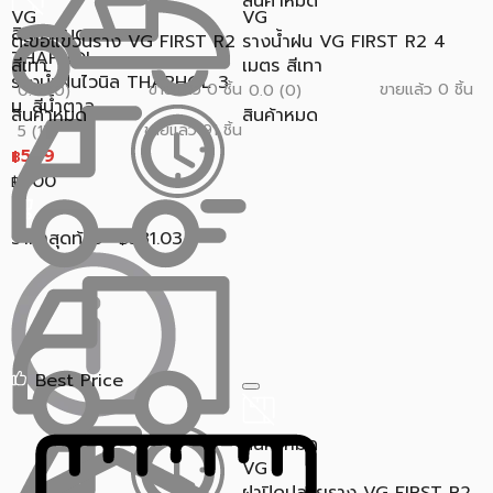
สินค้าหมด
VG
VG
สินค้าหมด
ตะขอแขวนราง VG FIRST R2
รางน้ำฝน VG FIRST R2 4
THAPHOL
สีเทา
เมตร สีเทา
รางน้ำฝนไวนิล THAPHOL 3
ขายแล้ว 0 ชิ้น
ขายแล้ว 0 ชิ้น
0.0 (0)
0.0 (0)
ม. สีน้ำตาล
สินค้าหมด
สินค้าหมด
ขายแล้ว 91 ชิ้น
5 (1)
599
฿
800
฿
ราคาสุดท้าย*
581.03
฿
Best Price
สินค้าหมด
VG