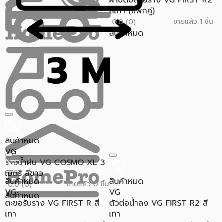
ฝาปิดปลายราง VG FIRST R2
สีเทา (แพ็กคู่)
ขายแล้ว 1 ชิ้น
0.0 (0)
สินค้าหมด
สินค้าหมด
VG
รางน้ำฝน VG COSMO XL 3
เมตร สีขาว
สินค้าหมด
สินค้าหมด
ขายแล้ว 0 ชิ้น
0.0 (0)
VG
VG
สินค้าหมด
ตะขอรับราง VG FIRST R สี
ตัวต่อน้ำลง VG FIRST R2 สี
เทา
เทา