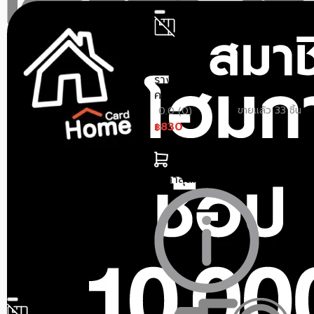
รางน้ำฝน ไวนิล SCG SMART
3 ม. สีขาว
ขายแล้ว 122 ชิ้น
5 (4)
สินค้าหมด
899
฿
VG
1,200
฿
รางน้ำฝน VG FIRST R2 สี
ครีม
ราคาสุดท้าย*
872.03
฿
ขายแล้ว 33 ชิ้น
0.0 (0)
830
฿
955
฿
ราคาสุดท้าย*
805.10
฿