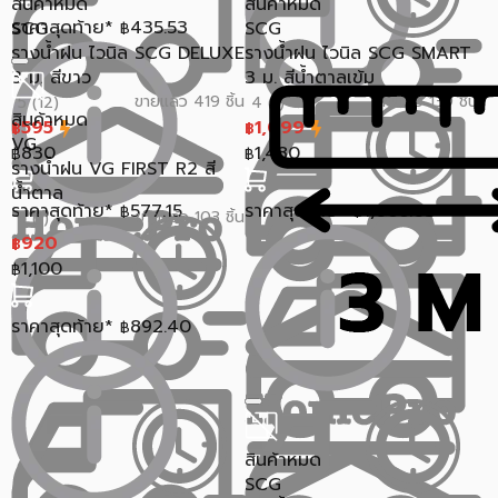
สินค้าหมด
สินค้าหมด
ราคาสุดท้าย*
435.53
SCG
SCG
฿
รางน้ำฝน ไวนิล SCG DELUXE
รางน้ำฝน ไวนิล SCG SMART
3 ม. สีขาว
3 ม. สีน้ำตาลเข้ม
ขายแล้ว 419 ชิ้น
ขายแล้ว 139 ชิ้น
5 (12)
4 (1)
สินค้าหมด
595
1,099
฿
฿
VG
830
1,480
฿
฿
รางน้ำฝน VG FIRST R2 สี
น้ำตาล
ราคาสุดท้าย*
577.15
ราคาสุดท้าย*
1,066.03
฿
฿
ขายแล้ว 103 ชิ้น
5 (1)
920
฿
1,100
฿
ราคาสุดท้าย*
892.40
฿
สินค้าหมด
SCG