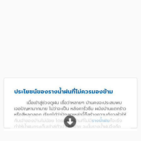
ประโยชน์ของรางน้ำฝนที่ไม่ควรมองข้าม
เมื่อเข้าสู่ช่วงดูฝน เชื่อว่าหลายๆ บ้านคงจะประสบพบ
เจอปัญหามากมาย ไม่ว่าจะเป็น หลังคารั่วซึม ผนังบ้านแตกร้าว
หรือสีหลุดลอก เรียกได้ว่าปัญหาเหล่านี้ก็สร้างความกังวลใจให้
กับเจ้าของบ้านไม่น้อย โดยเฉพาะบ้านที่ไม่มี
รางน้ำฝน
ก็จะยิ่ง
ทำให้น้ำฝนกระเด็นเข้าสู่ตัวบ้านได้ง่าย ฉะนั้นรางน้ำฝนจึงถือ
เป็นอุปกรณ์
งานหลังคา
ที่มีความสำคัญอย่างมากในการ
ป้องกันน้ำฝนสาด หรือกระเด็นเข้าสู่ตัวบ้าน เพราะเมื่อน้ำที่ไหล