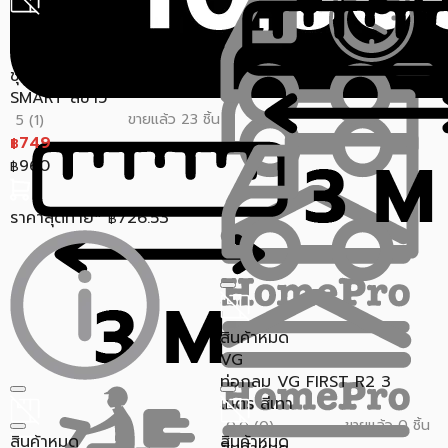
สินค้าหมด
SCG
ชุดระบายน้ำระเบียงไวนิล SCG
SMART สีขาว
ขายแล้ว 23 ชิ้น
5 (1)
749
฿
960
฿
ราคาสุดท้าย*
726.53
฿
สินค้าหมด
VG
ท่อกลม VG FIRST R2 3
เมตร สีเทา
ขายแล้ว 0 ชิ้น
0.0 (0)
สินค้าหมด
สินค้าหมด