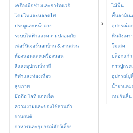
เครื่องมือช่างและฮาร์ดแวร์
ไม้พื้น
โคมไฟและหลอดไฟ
พื้นลามิเ
ประตูและหน้าต่าง
อุปกรณ์ตก
ระบบไฟฟ้าและความปลอดภัย
หินสังเคร
เฟอร์นิเจอร์นอกบ้าน & งานสวน
โมเสค
ห้องนอนและเครื่องนอน
บล็อกแก้ว
สีและอุปกรณ์ทาสี
กาวปูกระเบ
กีฬาและท่องเที่ยว
อุปกรณ์ปูพ
สุขภาพ
น้ำยาและ
มือถือ ไอที แกดเจ็ต
เทปกันลื่น
ความงามและของใช้ส่วนตัว
ยานยนต์
อาหารและอุปกรณ์สัตว์เลี้ยง