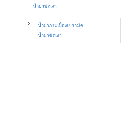
น้ำยาขัดเงา
น้ำยากระเบื้องเซรามิค
น้ำยาขัดเงา