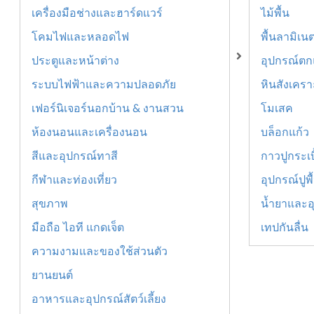
เครื่องมือช่างและฮาร์ดแวร์
ไม้พื้น
โคมไฟและหลอดไฟ
พื้นลามิเน
ประตูและหน้าต่าง
อุปกรณ์ตกแ
ระบบไฟฟ้าและความปลอดภัย
หินสังเครา
เฟอร์นิเจอร์นอกบ้าน & งานสวน
โมเสค
ห้องนอนและเครื่องนอน
บล็อกแก้ว
สีและอุปกรณ์ทาสี
กาวปูกระเบ
กีฬาและท่องเที่ยว
อุปกรณ์ปูพ
สุขภาพ
น้ำยาและอ
มือถือ ไอที แกดเจ็ต
เทปกันลื่น
ความงามและของใช้ส่วนตัว
ยานยนต์
อาหารและอุปกรณ์สัตว์เลี้ยง