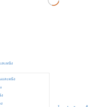
นและผนัง
ื้นและผนัง
้น
ัง
าง