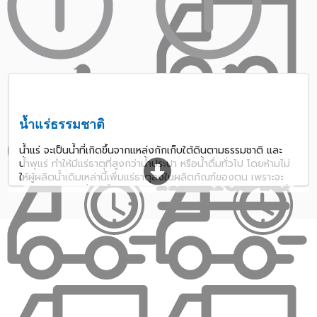
น้ำแร่ธรรมชาติ
น้ำแร่ จะเป็นน้ำที่เกิดขึ้นจากแหล่งกักเก็บใต้ดินตามธรรมชาติ และ
น้ำพุแร่ ทำให้มีแร่ธาตุที่สูงกว่าน้ำประปา หรือน้ำดื่มทั่วไป โดยห้ามไม่
ให้ผู้ผลิตน้ำเดิมเหล่านี้เพิ่มแร่ธาตุลงในผลิตภัณฑ์ของตน เพราะจะ
ต้องเป็นแร่ธาตุที่เกิดขึ้นจากธรรมชาติอย่างแท้จริงแน่นอนว่าการดื่ม
น้ำแร่ก็จะดีกว่าการดื่มน้ำเปล่าแบบปกติขึ้นมาอีกระดับหนึ่ง แร่ธาตุ
หลัก ๆ ที่มักพบในน้ำแร่ธรรมชาติ น้ำแร่ดี ๆ ที่ทั้งมีประโยชน์และราคา
ดี น่าจะเป็นตัวเลือกที่ดีสำหรับเพื่อน ๆ ที่กำลังมองหาน้ำแร่อยู่ วันนี้
เราได้จัดรีวิว 10 น้ำแร่ มาไว้ที่นี่เรียบร้อยแล้ว รับรองว่าตอบโจทย์
เพื่อน ๆ แน่นอน มาพร้อมกับเหตุผลว่าทำไมต้องดื่มน้ำแร่ วิธีการ
เลือกซื้อ นอกจากนี้ ยังมีข้อเสียในการดื่มน้ำแร่แถม อะไรที่มากเกินไป
ก็ไม่ดี อะไรที่มากเกินไปก็อาจมีข้อเสียได้นะ