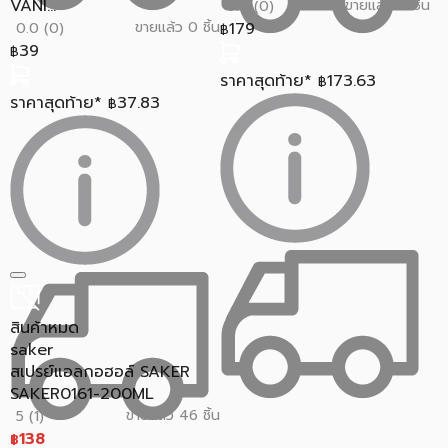
VANI...
ขายแล้ว 0 ชิ้น
0.0 (0)
ขายแล้ว 0 ชิ้น
179
0.0 (0)
฿
39
฿
ราคาสุดท้าย*
173.63
฿
ราคาสุดท้าย*
37.83
฿
สินค้าหมด
saker
สเปรย์แอลกอฮอล์ SAKER
SAKER0161-200ML
ขายแล้ว 46 ชิ้น
5 (1)
138
฿