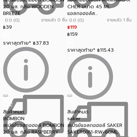
สเปรย์แอลกอฮอล์ BOMBON
แอลกอฮอล์เด็ก MAMAMO X
20 มล. กลิ่น WOODEN
CHER ขนาด 45 ML.
BREEZE
แอลกอฮอล์ส...
ขายแล้ว 0 ชิ้น
ขายแล้ว 1 ชิ้น
0.0 (0)
0.0 (0)
39
119
฿
฿
159
฿
ราคาสุดท้าย*
37.83
฿
ราคาสุดท้าย*
115.43
฿
สินค้าหมด
สินค้าหมด
BOMBON
saker
สเปรย์แอลกอฮอล์ BOMBON
สเปรย์แอลกอฮอล์ SAKER
20 มล. กลิ่น RASPBERRY
SAKER0161-RW-60ML