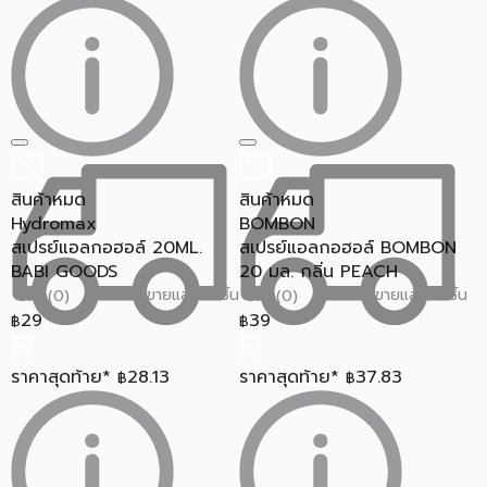
สินค้าหมด
สินค้าหมด
Hydromax
BOMBON
สเปรย์แอลกอฮอล์ 20ML.
สเปรย์แอลกอฮอล์ BOMBON
BABI GOODS
20 มล. กลิ่น PEACH
ขายแล้ว 0 ชิ้น
ขายแล้ว 0 ชิ้น
0.0 (0)
0.0 (0)
29
39
฿
฿
ราคาสุดท้าย*
28.13
ราคาสุดท้าย*
37.83
฿
฿