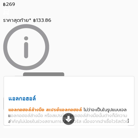
269
฿
ราคาสุดท้าย*
133.86
฿
แอลกอฮอล์
แอลกอฮอล์ล้างมือ สเปรย์แอลกอฮอล์
ไม่ว่าจะเป็นในรูปแบบเจล
แอลกอฮอล์ล้างมือ หรือสเปรย์แอลกอฮอล์ล้างมือนั้นต่างก็มีความ
สำคัญไม่น้อยในช่วงสถานการณ์เชื้อไวรัส เนื่องจากเจ้าเชื้อไวรัสตัวนี้
มีหลากหลายสายพันธุ์ และสามารถติดต่อกันได้ง่ายมาก โดยการ
สัมผัสทางสารคัดหลั่ง ทั้งน้ำมูก น้ำลาย และเสมหะของผู้ติดเชื้อ