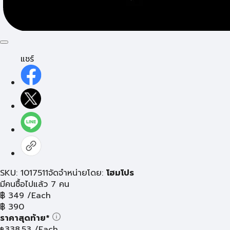
แชร์
SKU: 1017511
จัดจำหน่ายโดย:
โฮมโปร
มีคนซื้อไปแล้ว 7 คน
฿
349
/Each
฿
390
ราคาสุดท้าย*
338.53
/Each
฿