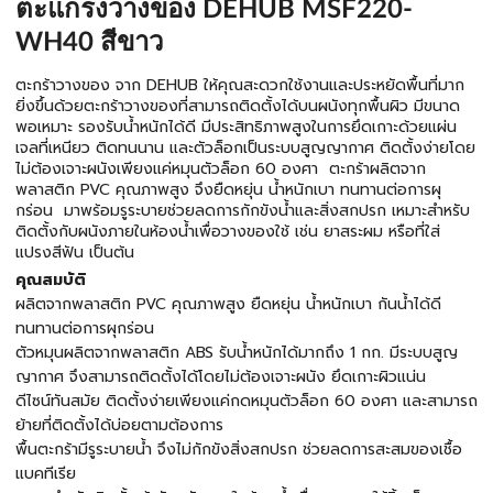
ตะแกรงวางของ DEHUB MSF220-
WH40 สีขาว
ตะกร้าวางของ จาก DEHUB ให้คุณสะดวกใช้งานและประหยัดพื้นที่มาก
ยิ่งขึ้นด้วยตะกร้าวางของที่สามารถติดตั้งได้บนผนังทุกพื้นผิว มีขนาด
พอเหมาะ รองรับน้ำหนักได้ดี มีประสิทธิภาพสูงในการยึดเกาะด้วยแผ่น
เจลที่เหนียว ติดทนนาน และตัวล็อกเป็นระบบสูญญากาศ ติดตั้งง่ายโดย
ไม่ต้องเจาะผนังเพียงแค่หมุนตัวล็อก 60 องศา ตะกร้าผลิตจาก
พลาสติก PVC คุณภาพสูง จึงยืดหยุ่น น้ำหนักเบา ทนทานต่อการผุ
กร่อน มาพร้อมรูระบายช่วยลดการกักขังน้ำและสิ่งสกปรก เหมาะสำหรับ
ติดตั้งกับผนังภายในห้องน้ำเพื่อวางของใช้ เช่น ยาสระผม หรือที่ใส่
แปรงสีฟัน เป็นต้น
คุณสมบัติ
ผลิตจากพลาสติก PVC คุณภาพสูง ยืดหยุ่น น้ำหนักเบา กันน้ำได้ดี
ทนทานต่อการผุกร่อน
ตัวหมุนผลิตจากพลาสติก ABS รับน้ำหนักได้มากถึง 1 กก. มีระบบสูญ
ญากาศ จึงสามารถติดตั้งได้โดยไม่ต้องเจาะผนัง ยึดเกาะผิวแน่น
ดีไซน์ทันสมัย ติดตั้งง่ายเพียงแค่กดหมุนตัวล็อก 60 องศา และสามารถ
ย้ายที่ติดตั้งได้บ่อยตามต้องการ
พื้นตะกร้ามีรูระบายน้ำ จึงไม่กักขังสิ่งสกปรก ช่วยลดการสะสมของเชื้อ
แบคทีเรีย